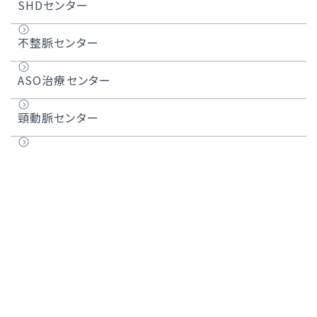
心臓弁膜症
SHDセンター
大動脈弁狭窄症
不整脈センター
大動脈弁閉鎖不全症
ASO治療センター
僧帽弁閉鎖不全症
頸動脈センター
卵円孔開存症（PFO）
不整脈
心房細動
頻脈性不整脈
徐脈性不整脈