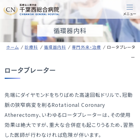
循環器内科
ホーム
診療科
循環器内科
専門外来・治療
ロータブレータ
ー
ロータブレーター
先端にダイヤモンドをちりばめた高速回転ドリルで、冠動
脈の狭窄病変を削るRotational Coronary
Atherectomy、いわゆるロータブレーターは、その使用
効果は絶大ですが、重大な合併症も起こりうるため、習熟
した医師が行わなければ危険が伴います。