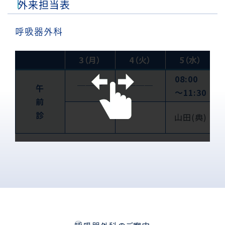
外来担当表
呼吸器外科
3（月）
4（火）
5（水）
08:00
───
───
午
〜11:30
前
診
山田(典)