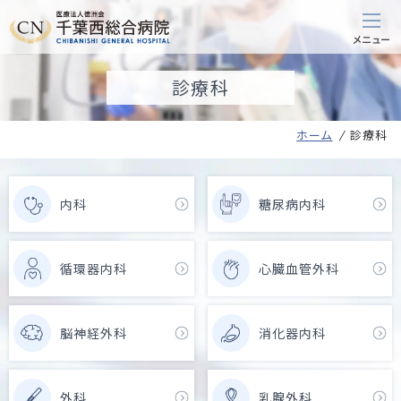
診療科
ホーム
診療科
内科
糖尿病内科
循環器内科
心臓血管外科
脳神経外科
消化器内科
外科
乳腺外科