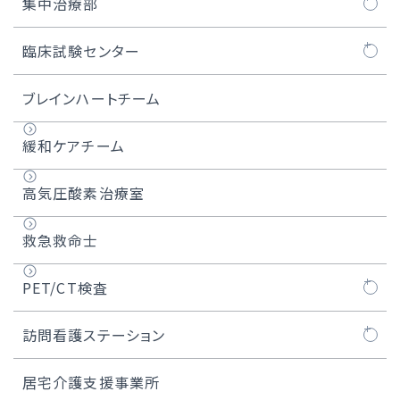
厨房・給食部門
集中治療部
病棟・外来・臨床部門
集中治療部について
臨床試験センター
栄養サポートチーム（NST）について
医師紹介
臨床試験センターについて
ブレインハートチーム
患者様へ
緩和ケアチーム
依頼者様へ
高気圧酸素治療室
実施中・募集中の試験
救急救命士
実績紹介
PET/CT検査
製造販売後調査（PMS）
PET/CT検査とは
訪問看護ステーション
オプトアウト
検査の流れ
千葉西訪問看護ステーションについて
居宅介護支援事業所