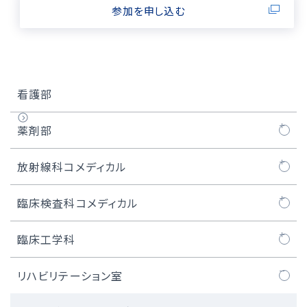
参加を申し込む
看護部
薬剤部
業務紹介
放射線科コメディカル
認定・専門薬剤師
放射線科コメディカルについて
臨床検査科コメディカル
学生の方へ
一般撮影
臨床検査科コメディカルについて
臨床工学科
薬剤部について
CT検査
検体検査部門
臨床工学科について
リハビリテーション室