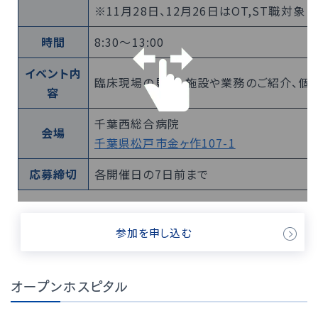
※11月28日、12月26日はOT,ST職対象
時間
8:30〜13:00
イベント内
臨床現場の見学、施設や業務のご紹介、個
容
千葉西総合病院
会場
千葉県松戸市金ヶ作107-1
応募締切
各開催日の7日前まで
参加を申し込む
オープンホスピタル