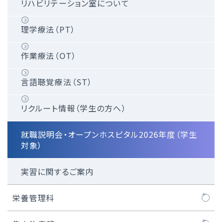
保険薬局の方へ
MRI検査
病理検査部門
院内ME業務
リハビリテーション室について
血管撮影検査
生理検査部門
カテーテル室業務
理学療法（PT）
核医学検査
細菌検査部門
透析室CE業務
作業療法（OT）
PET検査
内視鏡室業務
言語聴覚療法（ST）
放射線治療室
手術室CE業務
リクルート情報（学生の方へ）
採用情報（学生の方へ）
高気圧酸素治療業務
就職説明会・オープンホスピタル2026年度（学生
対象）
インターンシップ（学生の方へ）
実習に関するご案内
徳洲会関東ブロック臨床工学技士合同就職説明
栄養管理科
会（2027年度採用）