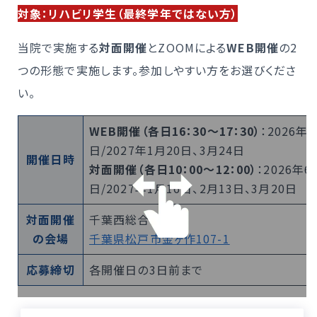
対象：リハビリ学生（最終学年ではない方）
当院で実施する
対面開催
とZOOMによる
WEB開催
の2
つの形態で実施します。参加しやすい方をお選びくださ
い。
WEB開催（各日16：30〜17：30）
：2026年
日/2027年1月20日、3月24日
開催日時
対面開催（各日10：00〜12：00）
：2026年6
日/2027年1月16日、2月13日、3月20日
対面開催
千葉西総合病院
の会場
千葉県松戸市金ヶ作107-1
応募締切
各開催日の3日前まで