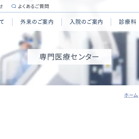
せ
よくあるご質問
て
外来のご案内
入院のご案内
診療科
続き
センター
診断書・証明書
糖尿病内科
脳卒中センター
栄養管理科
要
施設認定
専門医療センター
用
管外科
ンター
入院時のご用意
脳神経外科
頭頸部腫瘍センター
集中治療部
拶
個人情報保護
科コメディカル
心臓手術センター
乳腺外科
内視鏡センター
臨床試験センター
沿革
患者の権利章典、患者の義
外科
査科コメディカル
センター
泌尿器科
結石治療センター
ブレインハートチーム
演
セカンドオピニオン
学科
センター
形成外科
ASO治療センター
緩和ケアチーム
準
患者様からの相談受付窓口
付時間
外来担当表
テーション室
ションセンター
歯科・口腔外科
頸動脈センター
ホーム
喉科
麻酔科
の取り組み
養費について
予防接種について
治療科
病理診断科
ANGLE online
ほじょ犬の受入れについ
ロア案内
マイナ受付について
院情報の公表
QI（Quality Indicato
院統計
地域医療支援病院