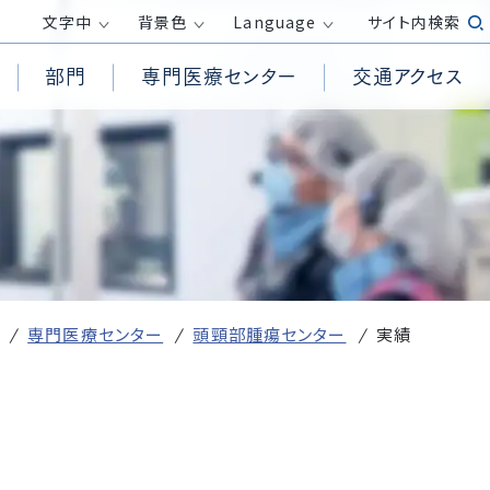
文字
中
背景色
Language
サイト内検索
部門
専門医療センター
交通アクセス
患者様からの相談受付窓口
循環器内科
高気圧酸素治療室
透析センター
医療倫理に関する指針
面会時間・面会制限
消化器内科
救急救命士
外来化学療法センター
包括同意について
呼吸器外科
PET/CT検査
膠原病リウマチセンター
務
院内の撮影・録音について
整形外科
訪問看護ステーション
ロボット手術センター
ホームページ掲載が必要な事項（施
産婦人科
居宅介護支援事業所
健康管理センター
設基準、加算等）
受付方法
皮膚科
専門医療センター
頭頸部腫瘍センター
実績
放射線診断科
発熱がある方の外来診察について
臨床検査科
て
医療DX推進体制整備加算および
外国人の方へ
医療情報取得加算に関する取り組
r）活動
み