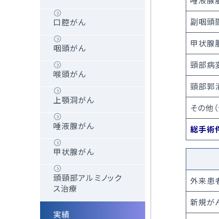
唾液腺
における人工心肺装
デバイス植込み後の
置
医師紹介
副咽頭
管理
口腔がん
低侵襲心臓手術セン
甲状腺
リード抜去について
咽頭がん
ター長のご紹介
頸部病
実績
喉頭がん
症例実績
頸部郭
上顎洞がん
その他
唾液腺がん
総手術
甲状腺がん
頭頸部アルミノック
外来患
ス治療
新規が
実績