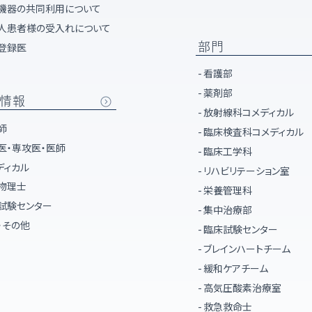
機器の共同利用について
人患者様の受入れについて
部門
登録医
看護部
薬剤部
情報
放射線科コメディカル
師
臨床検査科コメディカル
医・専攻医・医師
臨床工学科
ディカル
リハビリテーション室
物理士
栄養管理科
試験センター
集中治療部
・その他
臨床試験センター
ブレインハートチーム
緩和ケアチーム
高気圧酸素治療室
救急救命士