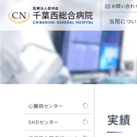
お問い合わ
当院につい
入院手
内科
看護部
心臓病
入院のご案内
病院概
入院費
心臓血
薬剤部
SHDセ
Inpatient
院長挨
外科
放射線
低侵襲
部門
専門医療センター
理念・
Section
頭頸部
臨床検
大動脈
Special
診療科
外来のご案内
医療講
小児科
臨床工
不整脈
Department
Outpatient
施設基
診療受
眼科
リハビリ
アブレー
当院について
耳鼻咽
当院
心臓病センター
About
選定療
放射線
TRI
実績
外来フ
心臓病センターにつ
SHDセンター
病
いて
病