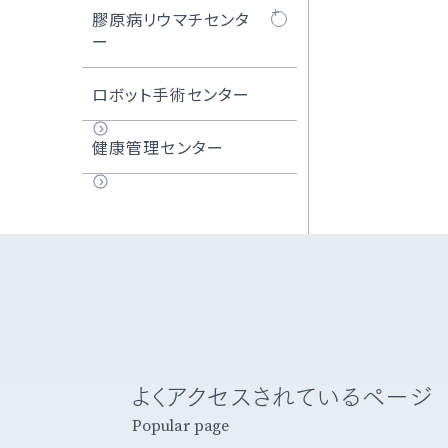
術
外来化学療法センタ
膠原病リウマチセンタ
難易度の高い治療例
ーについて
ー
難易度の高いCAS・
頸動脈ステント留置
化学療法レジメン一
膠原病リウマチセン
ロボット手術センター
術
覧
ターについて
健康管理センター
医師紹介
膠原病リウマチセン
ター長のご紹介
よくアクセスされているページ
Popular page