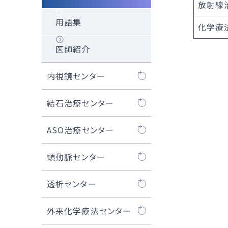
放射線
用語集
化学療
医師紹介
内視鏡センター
内視鏡センターにつ
結石治療センター
いて
結石治療センターに
ASO治療センター
内視鏡治療
ついて
ASO治療センターに
頸動脈センター
医師紹介
ついて
頸動脈センターにつ
透析センター
内視鏡センター長の
閉塞性動脈硬化症
いて
ご紹介
透析センターについ
外来化学療法センター
ASOの治療例
頸動脈ステント留置
て