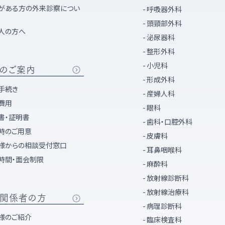
がある方の外来診察につい
呼吸器外科
頭頸部外科
人の方へ
泌尿器科
整形外科
小児科
のご案内
形成外科
手続き
産婦人科
費用
眼科
書・証明書
歯科・口腔外科
時のご用意
皮膚科
様からの相談受付窓口
耳鼻咽喉科
時間・面会制限
麻酔科
放射線診断科
放射線治療科
関係者の方
病理診断科
様のご紹介
臨床検査科