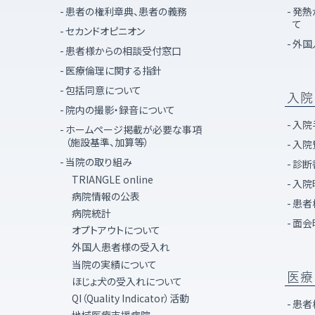
患者の権利章典、患者の義務
発熱
て
セカンドオピニオン
外国
患者様からの相談受付窓口
医療倫理に関する指針
包括同意について
入院
院内の撮影・録音について
入院
ホームページ掲載が必要な事項
（施設基準、加算等）
入院
当院の取り組み
診断
TRIANGLE online
入院
病院情報の公表
患者
病院統計
面会
オプトアウトについて
外国人患者様の受入れ
当院の実績について
医療
ほじょ犬の受入れについて
QI（Quality Indicator）活動
患者