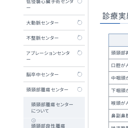
SHDセンターについ
低侵襲心臓手術センタ
オプ
医師紹介
て
ー
外
診療実績
大動脈弁治療TAVI
SHDセンタートピッ
MICS（低侵襲心臓
大動脈センター
当
クス
手術）とは
大動脈センターにつ
不整脈センター
TAVI治療
ロボット心臓手術
いて
不整脈センターにつ
頭頸部
アブレーションセンタ
マイトラクリッ
MICS弁膜症手術
人工血管置換術
いて
ー
プ/PASCAL治療
口腔が
MICS冠状動脈バイ
ステントグラフト治療
不整脈とは
カテーテルアブレー
脳卒中センター
中咽頭
WATCHMAN™治療
パス術
ション
胸部大動脈瘤の治
ペースメーカー治療
脳卒中ケアユニット
頭頸部腫瘍センター
下咽頭
経皮的卵円孔閉鎖
内視鏡下心房細動
療
術
手術（ウルフ-オオツ
喉頭が
ICD / CRT-D治療
頭頸部腫瘍センター
カ法）
腹部大動脈瘤の治
について
鼻副鼻
iASD（医原性心房中
療
S-ICD治療
隔欠損）閉鎖術
MICS、ロボット手術
頭頸部良性腫瘍