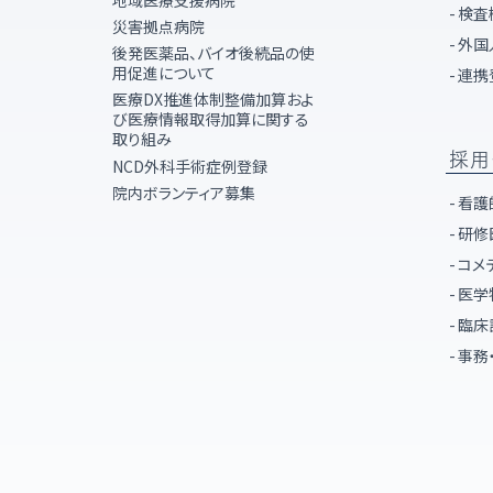
地域医療支援病院
検査
災害拠点病院
外国
後発医薬品、バイオ後続品の使
用促進について
連携
医療DX推進体制整備加算およ
び医療情報取得加算に関する
取り組み
採用
NCD外科手術症例登録
院内ボランティア募集
看護
研修
コメ
医学
臨床
事務