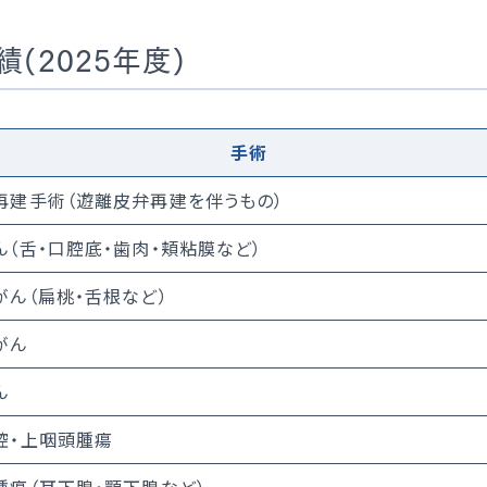
トアウトについて
災害拠点病院
国人患者様の受入れ
後発医薬品、バイオ後続
(2025年度)
促進について
院の実績について
手術
再建手術（遊離皮弁再建を伴うもの）
ん（舌・口腔底・歯肉・頬粘膜など）
がん（扁桃・舌根など）
がん
ん
腔・上咽頭腫瘍