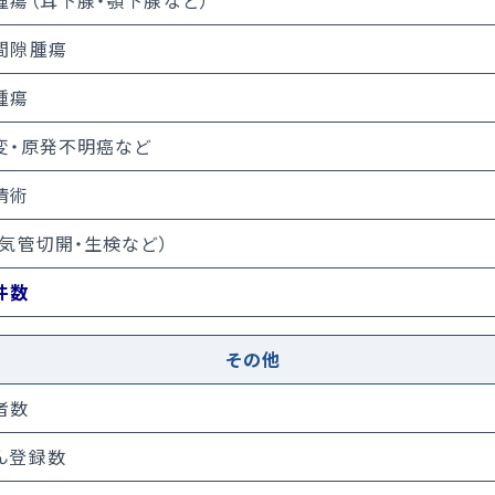
腫瘍（耳下腺・顎下腺など）
間隙腫瘍
腫瘍
変・原発不明癌など
清術
（気管切開・生検など）
件数
その他
者数
ん登録数