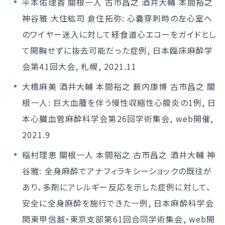
平本佑理香 關根一人 古市昌之 酒井大輔 本間裕之
神谷雅 大住紘司 倉住拓弥: 心嚢穿刺時の左心室へ
のワイヤー迷入に対して経食道心エコーをガイドとし
て開胸せずに抜去可能だった症例, 日本臨床麻酔学
会第41回大会, 札幌, 2021.11
大橋麻美 酒井大輔 本間裕之 薮内康博 古市昌之 關
根一人: 巨大血腫を伴う慢性収縮性心膜炎の1例, 日
本心臓血管麻酔科学会第26回学術集会, web開催,
2021.9
稲村理恵 關根一人 本間裕之 古市昌之 酒井大輔 神
谷雅: 全身麻酔でアナフィラキシーショックの既往が
あり、多剤にアレルギー反応を示した症例に対して、
安全に全身麻酔を施行できた一例, 日本麻酔科学会
関東甲信越・東京支部第61回合同学術集会, web開