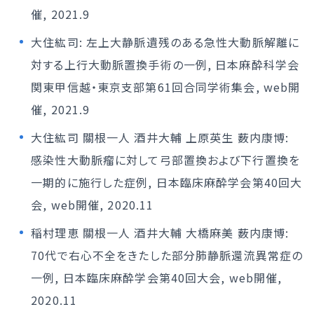
催, 2021.9
大住紘司: 左上大静脈遺残のある急性大動脈解離に
対する上行大動脈置換手術の一例, 日本麻酔科学会
関東甲信越・東京支部第61回合同学術集会, web開
催, 2021.9
大住紘司 關根一人 酒井大輔 上原英生 薮内康博:
感染性大動脈瘤に対して弓部置換および下行置換を
一期的に施行した症例, 日本臨床麻酔学会第40回大
会, web開催, 2020.11
稲村理恵 關根一人 酒井大輔 大橋麻美 薮内康博:
70代で右心不全をきたした部分肺静脈還流異常症の
一例, 日本臨床麻酔学会第40回大会, web開催,
2020.11