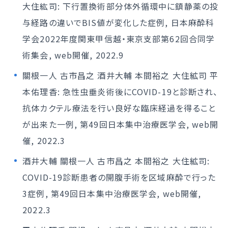
大住紘司: 下行置換術部分体外循環中に鎮静薬の投
与経路の違いでBIS値が変化した症例, 日本麻酔科
学会2022年度関東甲信越・東京支部第62回合同学
術集会, web開催, 2022.9
關根一人 古市昌之 酒井大輔 本間裕之 大住絋司 平
本佑理香: 急性虫垂炎術後にCOVID-19と診断され、
抗体カクテル療法を行い良好な臨床経過を得ること
が出来た一例, 第49回日本集中治療医学会, web開
催, 2022.3
酒井大輔 關根一人 古市昌之 本間裕之 大住絋司:
COVID-19診断患者の開腹手術を区域麻酔で行った
3症例, 第49回日本集中治療医学会, web開催,
2022.3