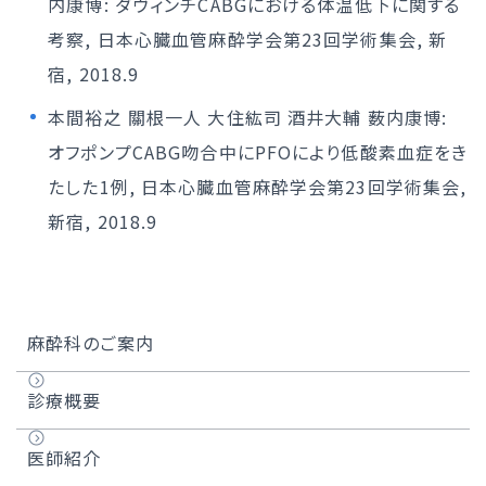
内康博: ダヴィンチCABGにおける体温低下に関する
考察, 日本心臓血管麻酔学会第23回学術集会, 新
宿, 2018.9
本間裕之 關根一人 大住紘司 酒井大輔 薮内康博:
オフポンプCABG吻合中にPFOにより低酸素血症をき
たした1例, 日本心臓血管麻酔学会第23回学術集会,
新宿, 2018.9
麻酔科のご案内
診療概要
医師紹介