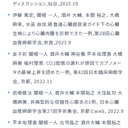
ディスカッション,仙台,2023.10
伊藤 篤史, 關根 一人, 酒井 大輔, 本間 裕之, 大橋
麻実, 水品 由佳:経食道心臓超音波ガイド下の心臓
生検により心臓肉腫を診断できた一例,第28回心臓
血管麻酔学会,奈良,2023.9
金子彩 關根一人 酒井大輔 神谷雅 平本佑理香 大橋
麻美 稲村理恵: CO2配管の漏れが原因でカプノメー
タの基線上昇を認めた一例, 第42回日本臨床麻酔学
会, 京都, 2022.11
岩崎健汰 關根一人 酒井大輔 本間裕之 大住紘司 大
橋麻美: 非典型的な収縮性心膜炎の1例, 日本心臓
血管麻酔学会第27回学術集会, 京都とweb, 2022.9
平本佑理香 關根一人 古市昌之 酒井大輔 本間裕之