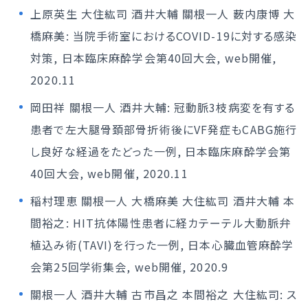
上原英生 大住紘司 酒井大輔 關根一人 薮内康博 大
橋麻美: 当院手術室におけるCOVID-19に対する感染
対策, 日本臨床麻酔学会第40回大会, web開催,
2020.11
岡田祥 關根一人 酒井大輔: 冠動脈3枝病変を有する
患者で左大腿骨頚部骨折術後にVF発症もCABG施行
し良好な経過をたどった一例, 日本臨床麻酔学会第
40回大会, web開催, 2020.11
稲村理恵 關根一人 大橋麻美 大住紘司 酒井大輔 本
間裕之: HIT抗体陽性患者に経カテーテル大動脈弁
植込み術(TAVI)を行った一例, 日本心臓血管麻酔学
会第25回学術集会, web開催, 2020.9
關根一人 酒井大輔 古市昌之 本間裕之 大住紘司: ス