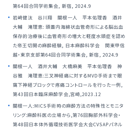
第64回合同学術集会, 新宿, 2024.9
岩﨑健汰 谷川翔 關根一人 平本佑理香 酒井
大輔 滝理恵: 頭蓋内海綿状血管奇形による脳出血
保存的治療後に血管奇形の増大と軽度水頭症を認め
た帝王切開の麻酔経験, 日本麻酔科学会 関東甲信
越・東京支部第64回合同学術集会, 新宿, 2024.9
關根一人 酒井大輔 大橋麻美 平本佑理香 神
谷雅 滝理恵:三叉神経痛に対するMVD手術まで眼
窩下神経ブロックで疼痛コントロールを行った一例,
第43回日本臨床麻酔学会,宮崎,2023.12
關根一人:MICS手術時の麻酔方法の特殊性とモニタ
リング:麻酔科医の立場から,第76回胸部外科学会・
第48回日本体外循環技術医学会大会CVSAPパネル