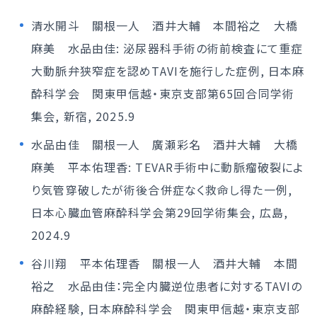
清水開斗 關根一人 酒井大輔 本間裕之 大橋
麻美 水品由佳: 泌尿器科手術の術前検査にて重症
大動脈弁狭窄症を認めTAVIを施行した症例, 日本麻
酔科学会 関東甲信越・東京支部第65回合同学術
集会, 新宿, 2025.9
水品由佳 關根一人 廣瀬彩名 酒井大輔 大橋
麻美 平本佑理香: TEVAR手術中に動脈瘤破裂によ
り気管穿破したが術後合併症なく救命し得た一例,
日本心臓血管麻酔科学会第29回学術集会, 広島,
2024.9
谷川翔 平本佑理香 關根一人 酒井大輔 本間
裕之 水品由佳：完全内臓逆位患者に対するTAVIの
麻酔経験, 日本麻酔科学会 関東甲信越・東京支部