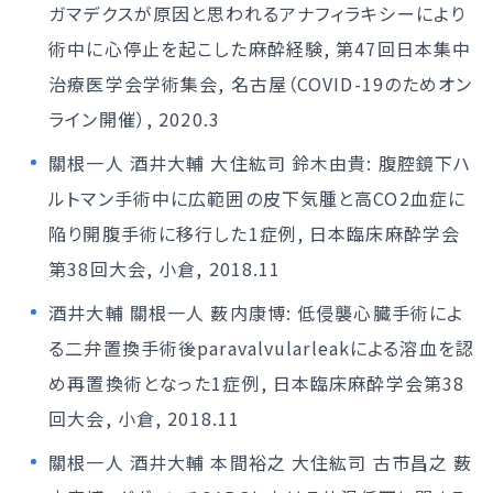
ガマデクスが原因と思われるアナフィラキシーにより
術中に心停止を起こした麻酔経験, 第47回日本集中
治療医学会学術集会, 名古屋（COVID-19のためオン
ライン開催）, 2020.3
關根一人 酒井大輔 大住紘司 鈴木由貴: 腹腔鏡下ハ
ルトマン手術中に広範囲の皮下気腫と高CO2血症に
陥り開腹手術に移行した1症例, 日本臨床麻酔学会
第38回大会, 小倉, 2018.11
酒井大輔 關根一人 薮内康博: 低侵襲心臓手術によ
る二弁置換手術後paravalvularleakによる溶血を認
め再置換術となった1症例, 日本臨床麻酔学会第38
回大会, 小倉, 2018.11
關根一人 酒井大輔 本間裕之 大住紘司 古市昌之 薮