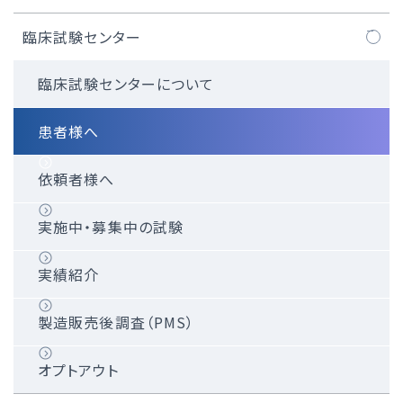
核医学検査
細菌検査部門
透析室CE業務
作業療法（OT）
病棟・外来・臨床部門
集中治療部について
臨床試験センター
PET検査
内視鏡室業務
言語聴覚療法（ST）
栄養サポートチーム（NST）について
医師紹介
臨床試験センターについて
放射線治療室
手術室CE業務
リクルート情報（学生の方へ）
患者様へ
採用情報（学生の方へ）
高気圧酸素治療業務
就職説明会・オープンホスピタル2026年度（学生
依頼者様へ
対象）
インターンシップ（学生の方へ）
実施中・募集中の試験
実習に関するご案内
徳洲会関東ブロック臨床工学技士合同就職説明
実績紹介
会（2027年度採用）
製造販売後調査（PMS）
オプトアウト