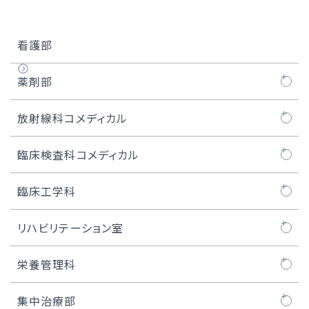
看護部
薬剤部
業務紹介
放射線科コメディカル
認定・専門薬剤師
放射線科コメディカルについて
臨床検査科コメディカル
学生の方へ
一般撮影
臨床検査科コメディカルについて
臨床工学科
薬剤部について
CT検査
検体検査部門
臨床工学科について
リハビリテーション室
保険薬局の方へ
MRI検査
病理検査部門
院内ME業務
リハビリテーション室について
栄養管理科
血管撮影検査
生理検査部門
カテーテル室業務
理学療法（PT）
厨房・給食部門
集中治療部