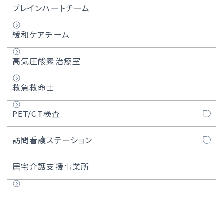
ブレインハートチーム
緩和ケアチーム
高気圧酸素治療室
救急救命士
PET/CT検査
PET/CT検査とは
訪問看護ステーション
検査の流れ
千葉西訪問看護ステーションについて
居宅介護支援事業所
運営規定