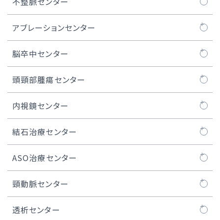
TAVI治療
ロボット心臓手術
大動脈センターについて
不整脈センター
マイトラクリップ/PASCAL治療
MICS弁膜症手術
人工血管置換術
不整脈センターについて
アブレーションセンター
WATCHMAN™治療
MICS冠状動脈バイパス術
ステントグラフト治療
不整脈とは
カテーテルアブレーション
脳卒中センター
経皮的卵円孔閉鎖術
内視鏡下心房細動手術（ウルフ-オオツカ法）
胸部大動脈瘤の治療
ペースメーカー治療
脳卒中ケアユニット
頭頸部腫瘍センター
iASD（医原性心房中隔欠損）閉鎖術
MICS、ロボット手術における人工心肺装置
腹部大動脈瘤の治療
ICD / CRT-D治療
頭頸部腫瘍センターについて
内視鏡センター
医師紹介
低侵襲心臓手術センター長のご紹介
S-ICD治療
頭頸部良性腫瘍
内視鏡センターについて
結石治療センター
症例実績
デバイス植込み後の管理
口腔がん
内視鏡治療
結石治療センターについて
ASO治療センター
リード抜去について
咽頭がん
医師紹介
ASO治療センターについて
頸動脈センター
実績
喉頭がん
内視鏡センター長のご紹介
閉塞性動脈硬化症
頸動脈センターについて
透析センター