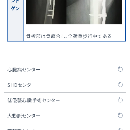
ント
ゲン
骨折部は骨癒合し、全荷重歩行中である
心臓病センター
心臓病センターについて
SHDセンター
医師紹介
SHDセンターについて
低侵襲心臓手術センター
大動脈弁治療TAVI
SHDセンタートピックス
MICS（低侵襲心臓手術）とは
大動脈センター