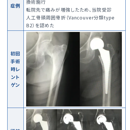
換術施行
症例
転院先で痛みが増強したため、当院受診
人工骨頭周囲骨折（Vancouver分類type
B2）を認めた
初回
手術
時レ
ント
ゲン