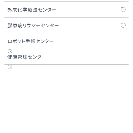
上顎洞がん
ASOの治療例
頸動脈ステント留置術
透析センターについて
外来化学療法センター
唾液腺がん
難易度の高い治療例
難易度の高いCAS・頸動脈ステント留置術
外来化学療法センターについて
膠原病リウマチセンター
甲状腺がん
医師紹介
化学療法レジメン一覧
膠原病リウマチセンターについて
ロボット手術センター
頭頸部アルミノックス治療
膠原病リウマチセンター長のご紹介
健康管理センター
実績
用語集
医師紹介