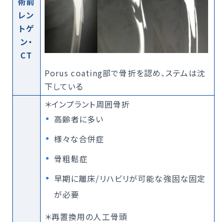
術前
レン
トゲ
ン・
CT
Porus coating部で骨折を認め、ステムは沈
下している
＊インプラント周囲骨折
高齢者に多い
様々な合併症
骨粗鬆症
早期に離床/リハビリが可能な強固な固定
が必要
＊再置換用の人工骨頭