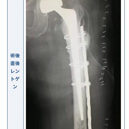
術後
直後
レン
トゲ
ン