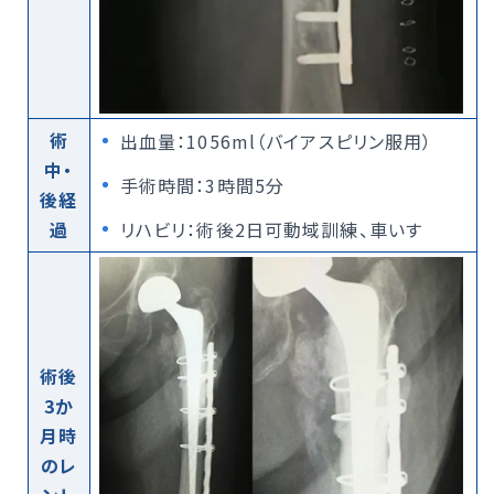
術
出血量：1056ml（バイアスピリン服用）
中・
手術時間：3時間5分
後経
過
リハビリ：術後2日可動域訓練、車いす
術後
3か
月時
のレ