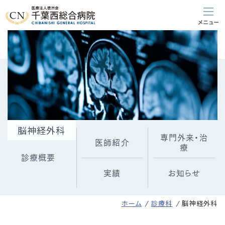
脳神経外科
専門外来・治
医師紹介
療
診療概要
実績
お知らせ
ホーム
診療科
脳神経外科