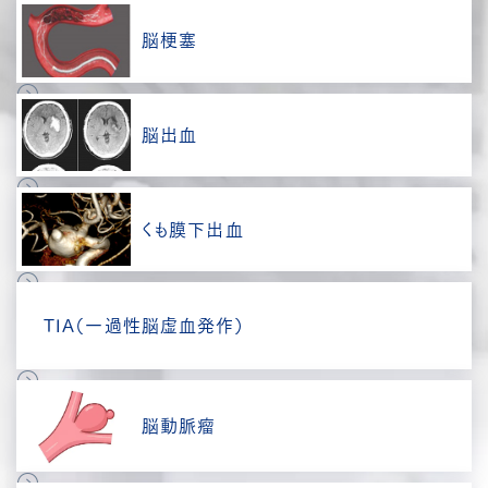
脳梗塞
脳出血
くも膜下出血
TIA（一過性脳虚血発作）
脳動脈瘤