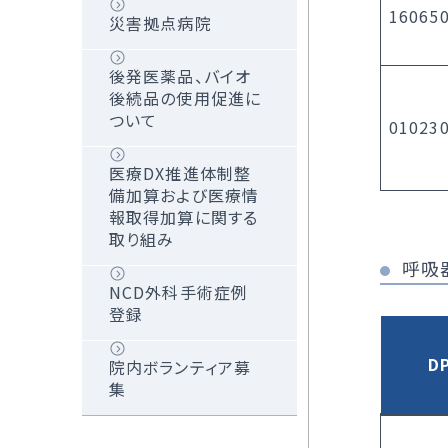
160650
災害拠点病院
後発医薬品、バイオ
後続品の使用促進に
ついて
01023
医療DX推進体制整
備加算および医療情
報取得加算に関する
取り組み
呼吸
NCD外科手術症例
登録
D
院内ボランティア募
集