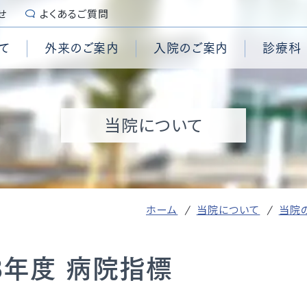
せ
よくあるご質問
て
外来のご案内
入院のご案内
診療科
続き
センター
診断書・証明書
糖尿病内科
脳卒中センター
栄養管理科
要
施設認定
当院について
用
管外科
ンター
入院時のご用意
脳神経外科
頭頸部腫瘍センター
集中治療部
拶
個人情報保護
科コメディカル
心臓手術センター
乳腺外科
内視鏡センター
臨床試験センター
沿革
患者の権利章典、患者の義
外科
査科コメディカル
センター
泌尿器科
結石治療センター
ブレインハートチーム
演
セカンドオピニオン
学科
センター
形成外科
ASO治療センター
緩和ケアチーム
準
患者様からの相談受付窓口
付時間
外来担当表
テーション室
ションセンター
歯科・口腔外科
頸動脈センター
ホーム
当院について
当院
喉科
麻酔科
の取り組み
養費について
予防接種について
治療科
病理診断科
ANGLE online
ほじょ犬の受入れについ
3年度 病院指標
ロア案内
マイナ受付について
院情報の公表
QI（Quality Indicato
院統計
地域医療支援病院