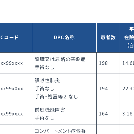
PCコード
DPC名称
患者数
在
（
腎臓又は尿路の感染症
xx99xxxx
198
14.6
手術なし
誤嚥性肺炎
xx99x0xx
手術なし
194
22.3
手術・処置等２ なし
前庭機能障害
xx99xxxx
164
3.18
手術なし
コンパートメント症候群