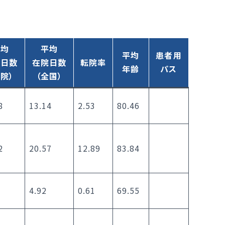
平均
平均
平均
患者用
院日数
在院日数
転院率
年齢
パス
自院）
（全国）
8
13.14
2.53
80.46
2
20.57
12.89
83.84
4.92
0.61
69.55