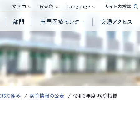
文字
中
背景色
Language
サイト内検索
部門
専門医療センター
交通アクセス
患者様からの相談受付窓口
循環器内科
高気圧酸素治療室
透析センター
医療倫理に関する指針
面会時間・面会制限
消化器内科
救急救命士
外来化学療法センター
包括同意について
呼吸器外科
PET/CT検査
膠原病リウマチセンター
務
院内の撮影・録音について
整形外科
訪問看護ステーション
ロボット手術センター
ホームページ掲載が必要な事項（施
産婦人科
居宅介護支援事業所
健康管理センター
設基準、加算等）
受付方法
皮膚科
の取り組み
病院情報の公表
令和3年度 病院指標
放射線診断科
発熱がある方の外来診察について
臨床検査科
て
医療DX推進体制整備加算および
外国人の方へ
医療情報取得加算に関する取り組
r）活動
み