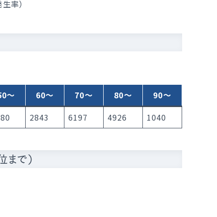
発生率）
50～
60～
70～
80～
90～
980
2843
6197
4926
1040
位まで）