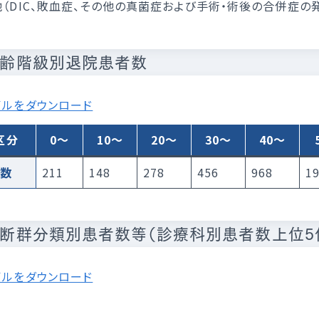
他（DIC、敗血症、その他の真菌症および手術・術後の合併症の
 年齢階級別退院患者数
イルをダウンロード
区分
0～
10～
20～
30～
40～
者数
211
148
278
456
968
1
 診断群分類別患者数等（診療科別患者数上位5
イルをダウンロード