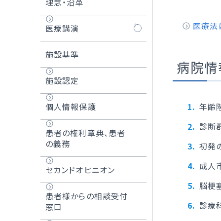
理念・沿革
オプ
外
医療法
医療講演
当
オンライン医療講演
施設基準
参加方法
病院情
施設認定
個人情報保護
年齢
診断
患者の権利章典、患者
の義務
初発
成人
セカンドオピニオン
脳梗
患者様からの相談受付
診療
窓口