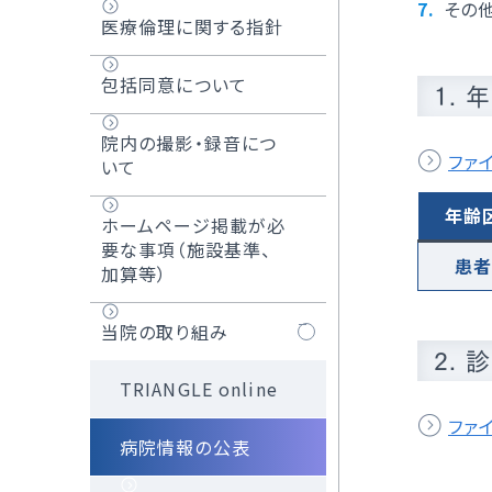
その
医療倫理に関する指針
包括同意について
1.
院内の撮影・録音につ
ファ
いて
年齢
ホームページ掲載が必
要な事項（施設基準、
患
加算等）
当院の取り組み
2.
TRIANGLE online
ファ
病院情報の公表