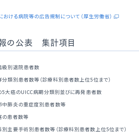
トアウトについて
災害拠点病院
国人患者様の受入れ
後発医薬品、バイオ後続
における病院等の広告規制について（厚生労働省）
促進について
院の実績について
報の公表 集計項目
階級別退院患者数
群分類別患者数等（診療科別患者数上位5位まで）
の5大癌のUICC病期分類別並びに再発患者数
市中肺炎の重症度別患者数等
塞の患者数等
科別主要手術別患者数等（診療科別患者数上位5位まで）