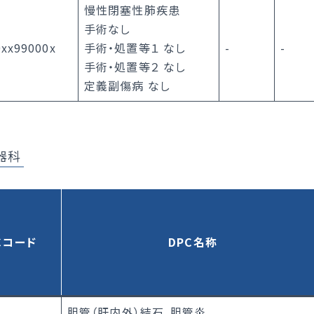
慢性閉塞性肺疾患
手術なし
0xx99000x
手術・処置等１ なし
-
-
手術・処置等２ なし
定義副傷病 なし
器科
Cコード
DPC名称
胆管（肝内外）結石、胆管炎