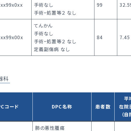
xx99x0xx
手術なし
99
32.5
手術・処置等２ なし
てんかん
手術なし
0xx99x00x
84
7.45
手術・処置等２ なし
定義副傷病 なし
器科
平
PCコード
DPC名称
患者数
在院
（自
肺の悪性腫瘍