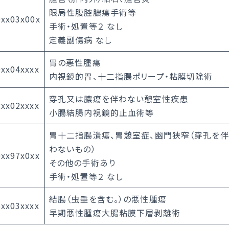
限局性腹腔膿瘍手術等
0xx03x00x
手術・処置等２ なし
定義副傷病 なし
胃の悪性腫瘍
xx04xxxx
内視鏡的胃、十二指腸ポリープ・粘膜切除術
穿孔又は膿瘍を伴わない憩室性疾患
xx02xxxx
小腸結腸内視鏡的止血術等
胃十二指腸潰瘍、胃憩室症、幽門狭窄（穿孔を伴
わないもの）
xx97x0xx
その他の手術あり
手術・処置等２ なし
結腸（虫垂を含む。）の悪性腫瘍
xx03xxxx
早期悪性腫瘍大腸粘膜下層剥離術