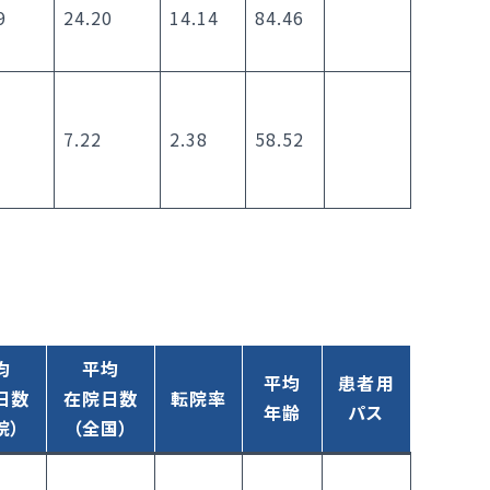
9
24.20
14.14
84.46
7.22
2.38
58.52
均
平均
平均
患者用
日数
在院日数
転院率
年齢
パス
院）
（全国）