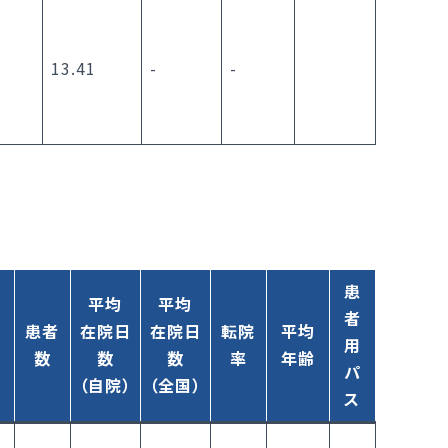
13.41
-
-
患
平均
平均
者
患者
在院日
在院日
転院
平均
用
数
数
数
率
年齢
パ
（自院）
（全国）
ス