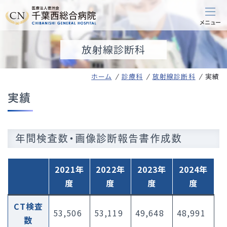
放射線診断科
ホーム
診療科
放射線診断科
実績
実績
年間検査数・画像診断報告書作成数
2021年
2022年
2023年
2024年
度
度
度
度
CT検査
53,506
53,119
49,648
48,991
数