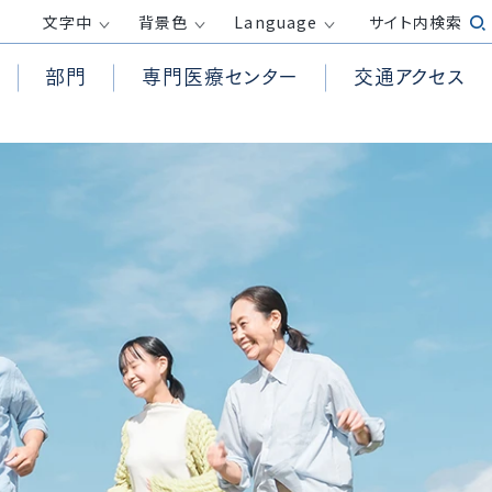
文字
中
背景色
Language
サイト内検索
部門
専門医療センター
交通アクセス
患者様からの相談受付窓口
循環器内科
高気圧酸素治療室
透析センター
医療倫理に関する指針
面会時間・面会制限
消化器内科
救急救命士
外来化学療法センター
包括同意について
呼吸器外科
PET/CT検査
膠原病リウマチセンター
務
院内の撮影・録音について
整形外科
訪問看護ステーション
ロボット手術センター
ホームページ掲載が必要な事項（施
産婦人科
居宅介護支援事業所
健康管理センター
設基準、加算等）
受付方法
皮膚科
放射線診断科
発熱がある方の外来診察について
臨床検査科
て
医療DX推進体制整備加算および
外国人の方へ
医療情報取得加算に関する取り組
r）活動
み