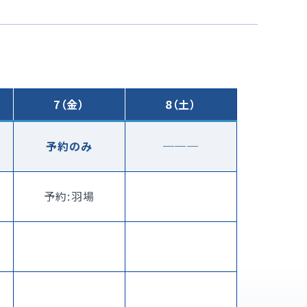
7（金）
8（土）
予約のみ
───
予約:羽場