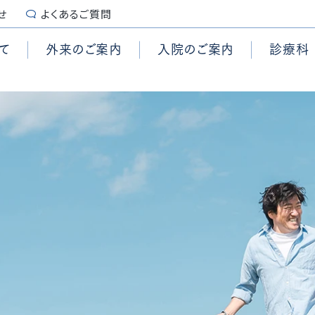
せ
よくあるご質問
て
外来のご案内
入院のご案内
診療科
続き
センター
診断書・証明書
糖尿病内科
脳卒中センター
栄養管理科
要
施設認定
用
管外科
ンター
入院時のご用意
脳神経外科
頭頸部腫瘍センター
集中治療部
拶
個人情報保護
科コメディカル
心臓手術センター
乳腺外科
内視鏡センター
臨床試験センター
沿革
患者の権利章典、患者の義
外科
査科コメディカル
センター
泌尿器科
結石治療センター
ブレインハートチーム
演
セカンドオピニオン
学科
センター
形成外科
ASO治療センター
緩和ケアチーム
準
患者様からの相談受付窓口
付時間
外来担当表
テーション室
ションセンター
歯科・口腔外科
頸動脈センター
喉科
麻酔科
の取り組み
養費について
予防接種について
治療科
病理診断科
ANGLE online
ほじょ犬の受入れについ
ロア案内
マイナ受付について
院情報の公表
QI（Quality Indicato
院統計
地域医療支援病院