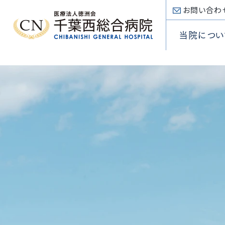
お問い合わ
当院につい
入院手
内科
看護部
心臓病
入院のご案内
病院概
入院費
心臓血
薬剤部
SHDセ
Inpatient
院長挨
外科
放射線
低侵襲
部門
専門医療センター
理念・
Section
頭頸部
臨床検
大動脈
Special
診療科
外来のご案内
医療講
小児科
臨床工
不整脈
Department
Outpatient
施設基
診療受
眼科
リハビリ
アブレー
当院について
耳鼻咽
当院
About
選定療
放射線
TRI
外来フ
病
病