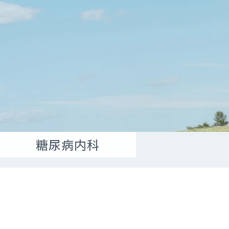
オプ
外
当
糖尿病内科