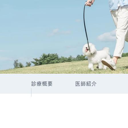
トアウトについて
災害拠点病院
国人患者様の受入れ
後発医薬品、バイオ後続
促進について
院の実績について
診療概要
医師紹介