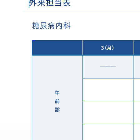
外来担当表
糖尿病内科
3（月）
───
午
前
診