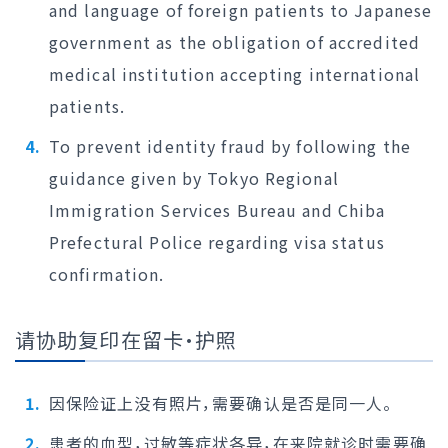
and language of foreign patients to Japanese
government as the obligation of accredited
medical institution accepting international
patients.
To prevent identity fraud by following the
guidance given by Tokyo Regional
Immigration Services Bureau and Chiba
Prefectural Police regarding visa status
confirmation.
请协助复印在留卡・护照
因保险证上没有照片，需要确认是否是同一人。
患者的血型，过敏等症状各异，在来院就诊时需要确