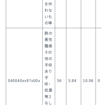
を伴
わな
いも
の等
肺の
悪性
腫瘍
その
他の
手術
あり
手
040040xx97x00x
56
5.84
10.06
0
術・
処置
等２
なし