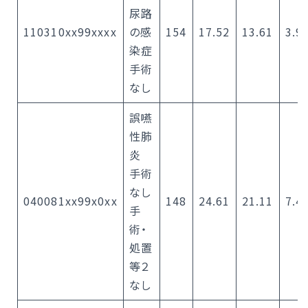
尿路
110310xx99xxxx
の感
154
17.52
13.61
3.9
染症
手術
なし
誤嚥
性肺
炎
手術
なし
040081xx99x0xx
148
24.61
21.11
7.4
手
術・
処置
等２
なし