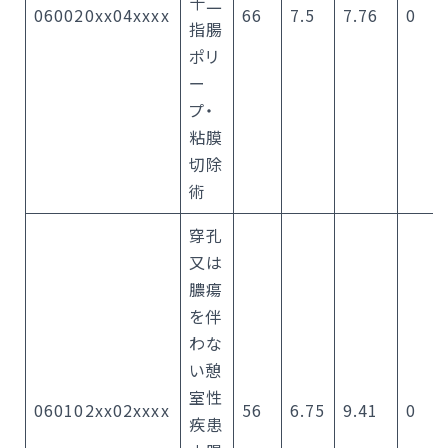
十二
060020xx04xxxx
66
7.5
7.76
0
指腸
ポリ
ー
プ・
粘膜
切除
術
穿孔
又は
膿瘍
を伴
わな
い憩
室性
060102xx02xxxx
56
6.75
9.41
0
疾患