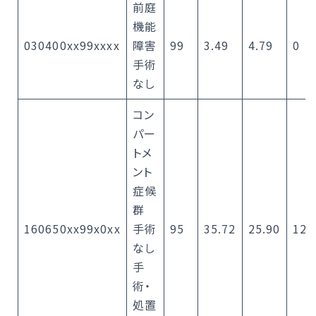
前庭
機能
030400xx99xxxx
障害
99
3.49
4.79
0
手術
なし
コン
パー
トメ
ント
症候
群
160650xx99x0xx
手術
95
35.72
25.90
12.
なし
手
術・
処置