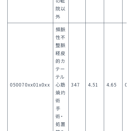
の転
院以
外
頻脈
性不
整脈
経皮
的カ
テー
テル
050070xx01x0xx
心筋
347
4.51
4.65
0
焼灼
術
手
術・
処置