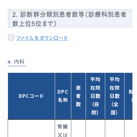
2. 診断群分類別患者数等（診療科別患者
数上位5位まで）
ファイルをダウンロード
内科
平均
平均
患
在院
在院
DPC
転
DPCコード
者
日数
日数
名称
率
数
（自
（全
院）
国）
腎臓
又は