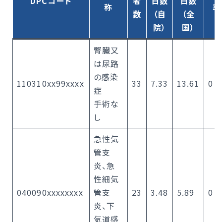
DPCコード
者
日数
日数
称
率
数
（自
（全
院）
国）
腎臓又
は尿路
の感染
110310xx99xxxx
33
7.33
13.61
0
症
手術な
し
急性気
管支
炎、急
性細気
040090xxxxxxxx
管支
23
3.48
5.89
0
炎、下
気道感