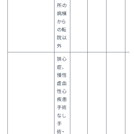
所の
病棟
から
の転
院以
外
狭心
症、
慢性
虚血
性心
疾患
手術
なし
手
術・