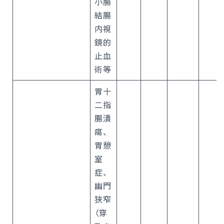
小腸
結腸
内視
鏡的
止血
術等
胃十
二指
腸潰
瘍、
胃憩
室
症、
幽門
狭窄
（穿