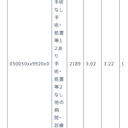
手術
なし
手
術・
処置
等１
２あ
り
050050xx9920x0
手
2189
3.02
3.22
0.
術・
処置
等２
なし
他の
病
院・
診療