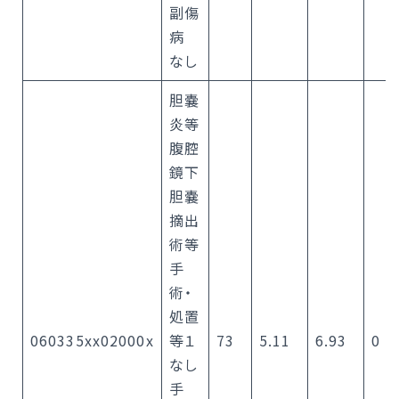
副傷
病
なし
胆嚢
炎等
腹腔
鏡下
胆嚢
摘出
術等
手
術・
処置
060335xx02000x
等１
73
5.11
6.93
0
なし
手