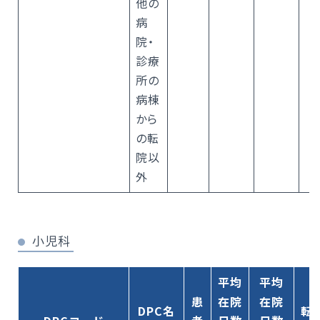
他の
病
院・
診療
所の
病棟
から
の転
院以
外
小児科
平均
平均
患
在院
在院
DPC名
転