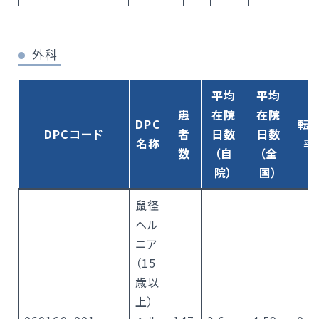
外科
平均
平均
患
在院
在院
DPC
転
DPCコード
者
日数
日数
名称
率
数
（自
（全
院）
国）
鼠径
ヘル
ニア
（15
歳以
上）