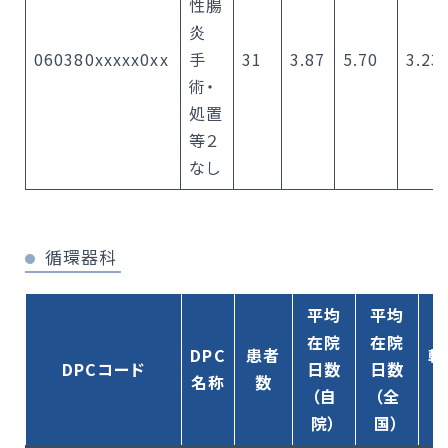
性腸
炎
060380xxxxx0xx
手
31
3.87
5.70
3.23
術・
処置
等２
なし
循環器科
平均
平均
在院
在院
DPC
患者
転
DPCコード
日数
日数
名称
数
（自
（全
院）
国）