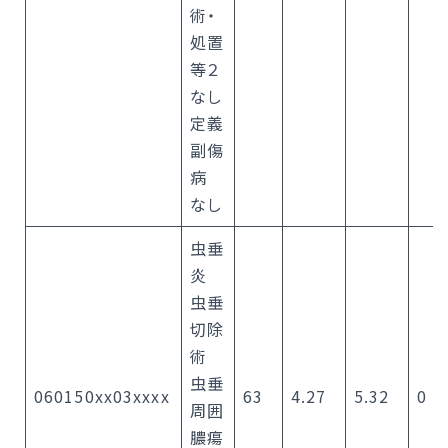
術・
処置
等２
なし
定義
副傷
病
なし
虫垂
炎
虫垂
切除
術
虫垂
060150xx03xxxx
63
4.27
5.32
0
周囲
膿瘍