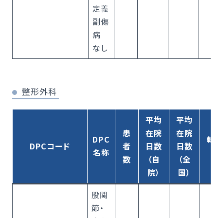
定義
副傷
病
なし
整形外科
平均
平均
患
在院
在院
DPC
転
DPCコード
者
日数
日数
名称
数
（自
（全
院）
国）
股関
節・