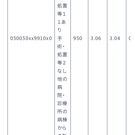
処置
等１
１あ
り
050050xx9910x0
手
950
3.06
3.04
0
術・
処置
等２
なし
他の
病
院・
診療
所の
病棟
から