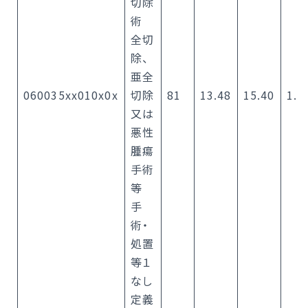
切除
術
全切
除、
亜全
060035xx010x0x
切除
81
13.48
15.40
1.2
又は
悪性
腫瘍
手術
等
手
術・
処置
等１
なし
定義