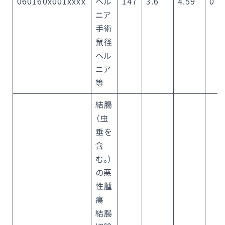
060160x001xxxx
ヘル
147
3.6
4.59
0
ニア
手術
鼠径
ヘル
ニア
等
結腸
（虫
垂を
含
む。）
の悪
性腫
瘍
結腸