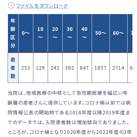
ファイルをダウンロード
年
齢
10
20
30
40
0～
50～
60～
7
区
～
～
～
～
分
患
者
253
129
243
382
847
1857
2714
61
数
当院は、地域医療の中核として急性期医療を幅広い年
齢層の患者さんに提供しています。コロナ禍以前では病
院情報公表の開始時である2016年度以降2019年度ま
でのデータでは、入院患者数は増加傾向でありました。
ところが、コロナ禍となり2020年度から2022年度の3年