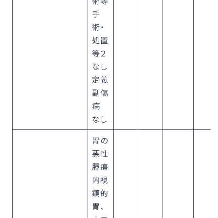
術等
手
術・
処置
等２
なし
定義
副傷
病
なし
胃の
悪性
腫瘍
内視
鏡的
胃、