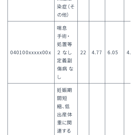
染症（そ
の他）
喘息
手術・
処置等
040100xxxxx00x
２ なし
22
4.77
6.05
4.5
定義副
傷病 な
し
妊娠期
間短
縮、低
出産体
重に関
連する