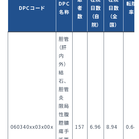
DPC
転院
DPCコード
者
日数
日数
名称
率
数
（自
（全
院）
国）
胆管
（肝
内
外）
結
石、
胆管
炎
限局
性腹
腔膿
060340xx03x00x
157
6.96
8.94
0.64
瘍手