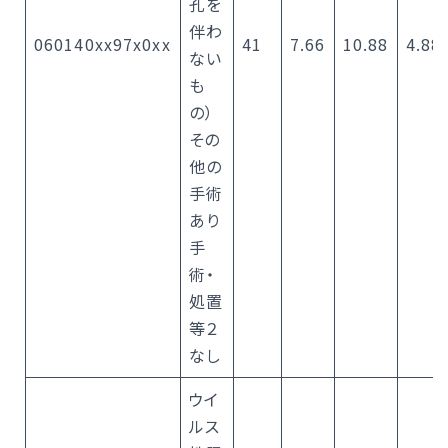
孔を
伴わ
060140xx97x0xx
41
7.66
10.88
4.88
ない
も
の）
その
他の
手術
あり
手
術・
処置
等２
なし
ウイ
ルス