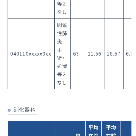
等２
なし
間質
性肺
炎
手
040110xxxxx0xx
63
21.56
18.57
6.3
術・
処置
等２
なし
消化器科
平均
平均
患
在院
在院