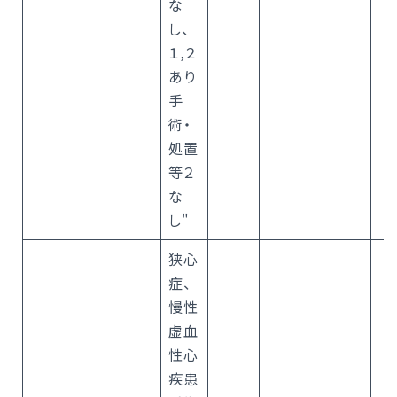
な
し、
１,２
あり
手
術・
処置
等２
な
し"
狭心
症、
慢性
虚血
性心
疾患