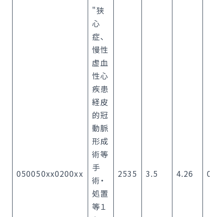
"狭
心
症、
慢性
虚血
性心
疾患
経皮
的冠
動脈
形成
術等
手
050050xx0200xx
2535
3.5
4.26
0.
術・
処置
等１