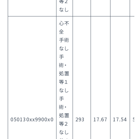
等２
なし
心不
全
手術
なし
手
術・
処置
等１
なし
手
術・
処置
050130xx9900x0
293
17.67
17.54
5.
等２
なし