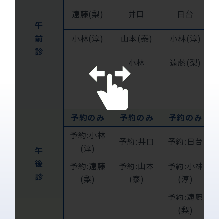
遠藤(梨)
井口
日台
午
前
小林(淳)
山本(泰)
小林(淳)
診
小林
遠藤(梨)
予約のみ
予約のみ
予約のみ
予約:小林
予約:井口
予約:日台
(淳)
午
後
予約:遠藤
予約:山本
予約:小林
診
(梨)
(泰)
(淳)
予約:遠藤
(梨)