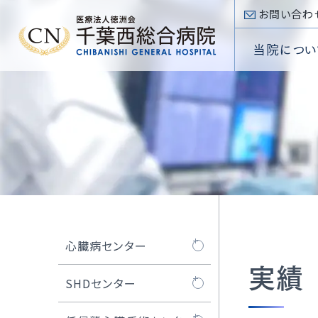
お問い合わ
当院につい
入院手
内科
看護部
心臓病
入院のご案内
病院概
入院費
心臓血
薬剤部
SHDセ
Inpatient
院長挨
外科
放射線
低侵襲
部門
専門医療センター
理念・
Section
頭頸部
臨床検
大動脈
Special
診療科
外来のご案内
医療講
小児科
臨床工
不整脈
Department
Outpatient
施設基
診療受
眼科
リハビリ
アブレー
当院について
耳鼻咽
当院
心臓病センター
About
選定療
放射線
TRI
実績
外来フ
心臓病センターにつ
SHDセンター
病
いて
病