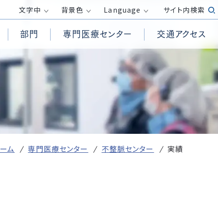
文字
中
背景色
Language
サイト内検索
部門
専門医療センター
交通アクセス
患者様からの相談受付窓口
循環器内科
高気圧酸素治療室
透析センター
医療倫理に関する指針
面会時間・面会制限
消化器内科
救急救命士
外来化学療法センター
包括同意について
呼吸器外科
PET/CT検査
膠原病リウマチセンター
務
院内の撮影・録音について
整形外科
訪問看護ステーション
ロボット手術センター
ホームページ掲載が必要な事項（施
産婦人科
居宅介護支援事業所
健康管理センター
設基準、加算等）
受付方法
皮膚科
ーム
専門医療センター
不整脈センター
実績
放射線診断科
発熱がある方の外来診察について
臨床検査科
て
医療DX推進体制整備加算および
外国人の方へ
医療情報取得加算に関する取り組
r）活動
み