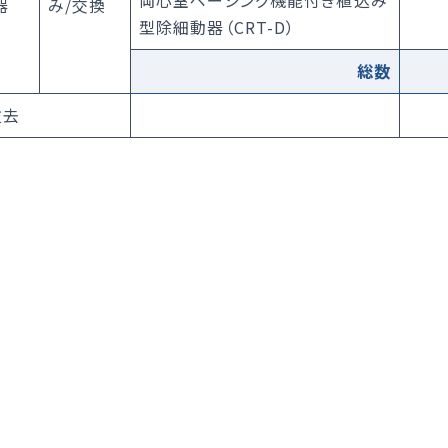
両心室ペーシング機能付き植込み
器
み/交換
型除細動器（CRT-D）
総数
抜去