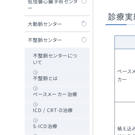
SHDセンターについ
低侵襲心臓手術センタ
オプ
医師紹介
て
ー
外
診療実
大動脈弁治療TAVI
SHDセンタートピッ
MICS（低侵襲心臓
大動脈センター
当
クス
手術）とは
大動脈センターにつ
不整脈センター
TAVI治療
ロボット心臓手術
いて
不整脈センターにつ
マイトラクリッ
MICS弁膜症手術
人工血管置換術
いて
プ/PASCAL治療
ペース
MICS冠状動脈バイ
ステントグラフト治療
不整脈とは
カー
WATCHMAN™治療
パス術
胸部大動脈瘤の治
ペースメーカー治療
経皮的卵円孔閉鎖
内視鏡下心房細動
療
術
手術（ウルフ-オオツ
ICD / CRT-D治療
カ法）
腹部大動脈瘤の治
iASD（医原性心房中
療
S-ICD治療
植え込
隔欠損）閉鎖術
MICS、ロボット手術