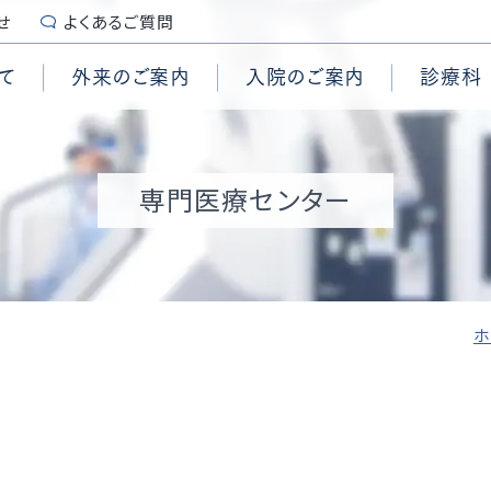
せ
よくあるご質問
て
外来のご案内
入院のご案内
診療科
続き
センター
診断書・証明書
糖尿病内科
脳卒中センター
栄養管理科
要
施設認定
専門医療センター
用
管外科
ンター
入院時のご用意
脳神経外科
頭頸部腫瘍センター
集中治療部
拶
個人情報保護
科コメディカル
心臓手術センター
乳腺外科
内視鏡センター
臨床試験センター
沿革
患者の権利章典、患者の義
外科
査科コメディカル
センター
泌尿器科
結石治療センター
ブレインハートチーム
演
セカンドオピニオン
学科
センター
形成外科
ASO治療センター
緩和ケアチーム
準
患者様からの相談受付窓口
付時間
外来担当表
テーション室
ションセンター
歯科・口腔外科
頸動脈センター
ホ
喉科
麻酔科
の取り組み
養費について
予防接種について
治療科
病理診断科
ANGLE online
ほじょ犬の受入れについ
ロア案内
マイナ受付について
院情報の公表
QI（Quality Indicato
院統計
地域医療支援病院