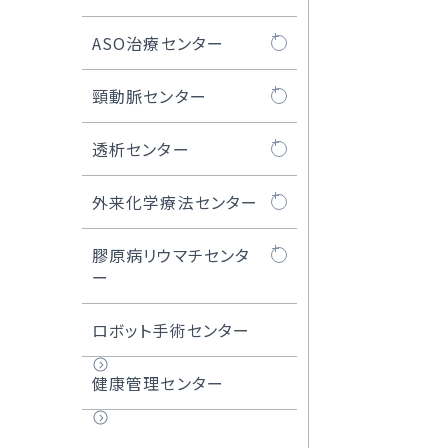
頭頸部良性腫瘍
いて
結石治療センターに
ASO治療センター
口腔がん
内視鏡治療
ついて
ASO治療センターに
頸動脈センター
咽頭がん
医師紹介
ついて
頸動脈センターにつ
透析センター
喉頭がん
内視鏡センター長の
閉塞性動脈硬化症
いて
ご紹介
透析センターについ
外来化学療法センター
上顎洞がん
ASOの治療例
頸動脈ステント留置
て
術
外来化学療法センタ
膠原病リウマチセンタ
唾液腺がん
難易度の高い治療例
ーについて
ー
難易度の高いCAS・
頸動脈ステント留置
甲状腺がん
化学療法レジメン一
膠原病リウマチセン
ロボット手術センター
術
覧
ターについて
頭頸部アルミノック
健康管理センター
医師紹介
ス治療
膠原病リウマチセン
ター長のご紹介