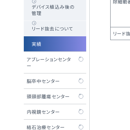
における人工心肺装
除細動
デバイス植込み後の
置
医師紹介
管理
低侵襲心臓手術セン
リード抜去について
ター長のご紹介
リード
実績
症例実績
アブレーションセンタ
ー
カテーテルアブレー
脳卒中センター
ション
脳卒中ケアユニット
頭頸部腫瘍センター
頭頸部腫瘍センター
内視鏡センター
について
内視鏡センターにつ
結石治療センター