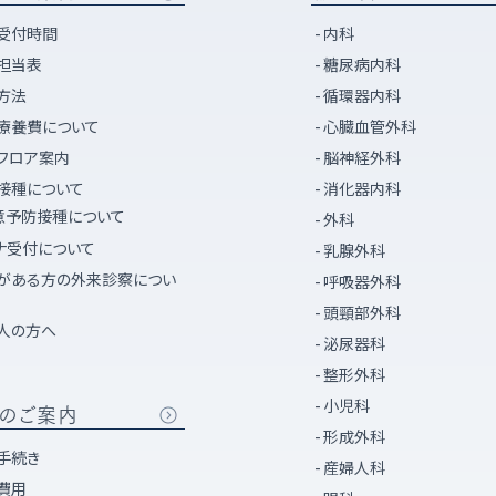
受付時間
内科
担当表
糖尿病内科
方法
循環器内科
療養費について
心臓血管外科
フロア案内
脳神経外科
接種について
消化器内科
意予防接種について
外科
ナ受付について
乳腺外科
がある方の外来診察につい
呼吸器外科
頭頸部外科
人の方へ
泌尿器科
整形外科
小児科
のご案内
形成外科
手続き
産婦人科
費用