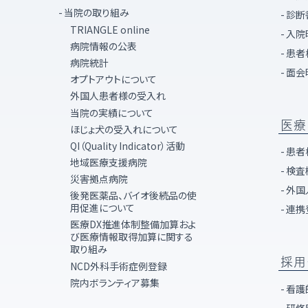
当院の取り組み
診断
TRIANGLE online
入院
病院情報の公表
患者
病院統計
面会
オプトアウトについて
外国人患者様の受入れ
当院の実績について
医療
ほじょ犬の受入れについて
QI（Quality Indicator）活動
患者
地域医療支援病院
検査
災害拠点病院
外国
後発医薬品、バイオ後続品の使
用促進について
連携
医療DX推進体制整備加算およ
び医療情報取得加算に関する
取り組み
採用
NCD外科手術症例登録
院内ボランティア募集
看護
研修