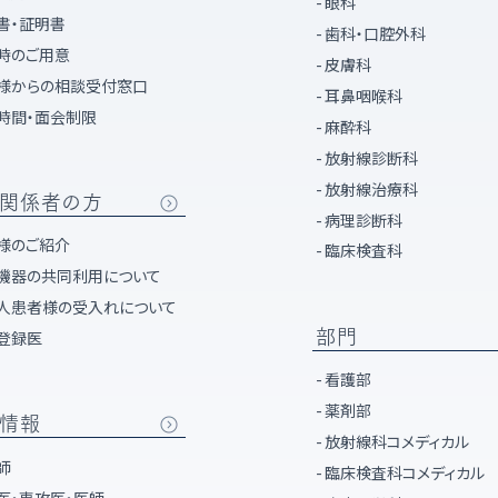
眼科
書・証明書
歯科・口腔外科
時のご用意
皮膚科
様からの相談受付窓口
耳鼻咽喉科
時間・面会制限
麻酔科
放射線診断科
放射線治療科
関係者の方
病理診断科
様のご紹介
臨床検査科
機器の共同利用について
人患者様の受入れについて
部門
登録医
看護部
薬剤部
情報
放射線科コメディカル
師
臨床検査科コメディカル
医・専攻医・医師