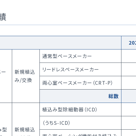
トアウトについて
災害拠点病院
国人患者様の受入れ
後発医薬品、バイオ後続
績
促進について
院の実績について
20
通常型ペースメーカー
リードレスペースメーカー
メー
新規植込
み/交換
両心室ペースメーカー（CRT-P）
総数
植込み型除細動器（ICD）
（うちS-ICD）
み型
新規植込