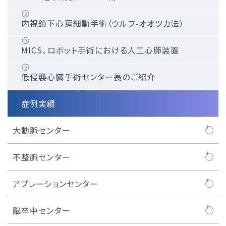
経皮的卵円孔閉鎖術
内視鏡下心房細動手術（ウルフ-オオツカ法）
iASD（医原性心房中隔欠損）閉鎖術
MICS、ロボット手術における人工心肺装置
医師紹介
低侵襲心臓手術センター長のご紹介
症例実績
大動脈センター
大動脈センターについて
不整脈センター
人工血管置換術
不整脈センターについて
アブレーションセンター
ステントグラフト治療
不整脈とは
カテーテルアブレーション
脳卒中センター