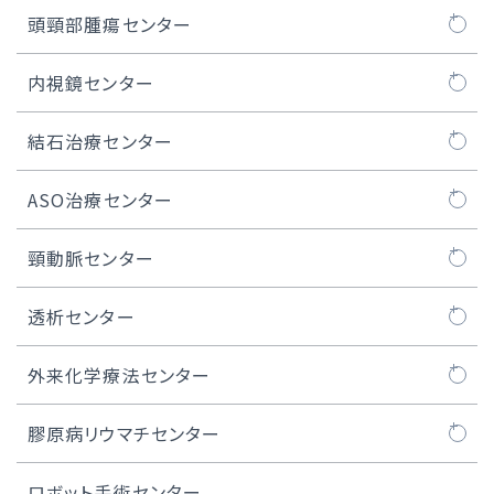
胸部大動脈瘤の治療
ペースメーカー治療
脳卒中ケアユニット
頭頸部腫瘍センター
腹部大動脈瘤の治療
ICD / CRT-D治療
頭頸部腫瘍センターについて
内視鏡センター
S-ICD治療
頭頸部良性腫瘍
内視鏡センターについて
結石治療センター
デバイス植込み後の管理
口腔がん
内視鏡治療
結石治療センターについて
ASO治療センター
リード抜去について
咽頭がん
医師紹介
ASO治療センターについて
頸動脈センター
実績
喉頭がん
内視鏡センター長のご紹介
閉塞性動脈硬化症
頸動脈センターについて
透析センター
上顎洞がん
ASOの治療例
頸動脈ステント留置術
透析センターについて
外来化学療法センター
唾液腺がん
難易度の高い治療例
難易度の高いCAS・頸動脈ステント留置術
外来化学療法センターについて
膠原病リウマチセンター
甲状腺がん
医師紹介
化学療法レジメン一覧
膠原病リウマチセンターについて
ロボット手術センター