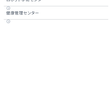
頭頸部アルミノックス治療
膠原病リウマチセンター長のご紹介
健康管理センター
実績
用語集
医師紹介