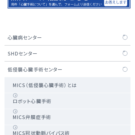
心臓病センター
心臓病センターについて
SHDセンター
医師紹介
SHDセンターについて
低侵襲心臓手術センター
大動脈弁治療TAVI
SHDセンタートピックス
MICS（低侵襲心臓手術）とは
TAVI治療
ロボット心臓手術
マイトラクリップ/PASCAL治療
MICS弁膜症手術
WATCHMAN™治療
MICS冠状動脈バイパス術