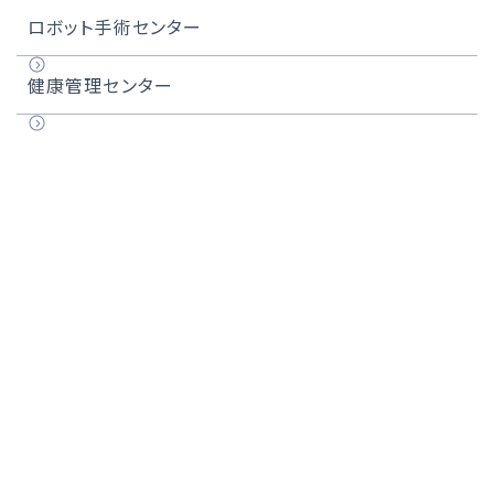
医師紹介
化学療法レジメン一覧
膠原病リウマチセンターについて
ロボット手術センター
膠原病リウマチセンター長のご紹介
健康管理センター