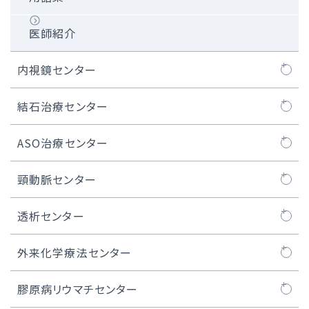
医師紹介
内視鏡センター
内視鏡センターについて
結石治療センター
内視鏡治療
結石治療センターについて
ASO治療センター
医師紹介
ASO治療センターについて
頸動脈センター
内視鏡センター長のご紹介
閉塞性動脈硬化症
頸動脈センターについて
透析センター
ASOの治療例
頸動脈ステント留置術
透析センターについて
外来化学療法センター
難易度の高い治療例
難易度の高いCAS・頸動脈ステント留置術
外来化学療法センターについて
膠原病リウマチセンター