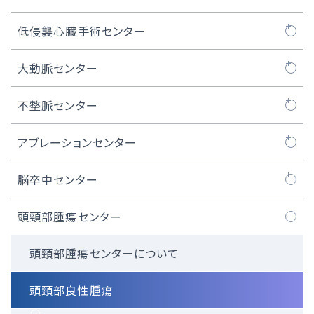
医師紹介
SHDセンターについて
低侵襲心臓手術センター
大動脈弁治療TAVI
SHDセンタートピックス
MICS（低侵襲心臓手術）とは
大動脈センター
TAVI治療
ロボット心臓手術
大動脈センターについて
不整脈センター
マイトラクリップ/PASCAL治療
MICS弁膜症手術
人工血管置換術
不整脈センターについて
アブレーションセンター
WATCHMAN™治療
MICS冠状動脈バイパス術
ステントグラフト治療
不整脈とは
カテーテルアブレーション
脳卒中センター
経皮的卵円孔閉鎖術
内視鏡下心房細動手術（ウルフ-オオツカ法）
胸部大動脈瘤の治療
ペースメーカー治療
脳卒中ケアユニット
頭頸部腫瘍センター
iASD（医原性心房中隔欠損）閉鎖術
MICS、ロボット手術における人工心肺装置
腹部大動脈瘤の治療
ICD / CRT-D治療
頭頸部腫瘍センターについて
医師紹介
低侵襲心臓手術センター長のご紹介
S-ICD治療
頭頸部良性腫瘍