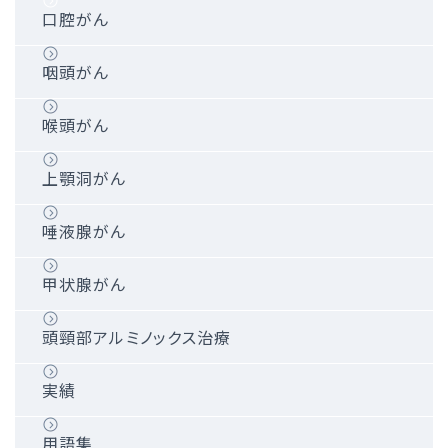
症例実績
デバイス植込み後の管理
口腔がん
リード抜去について
咽頭がん
実績
喉頭がん
上顎洞がん
唾液腺がん
甲状腺がん
頭頸部アルミノックス治療
実績
用語集