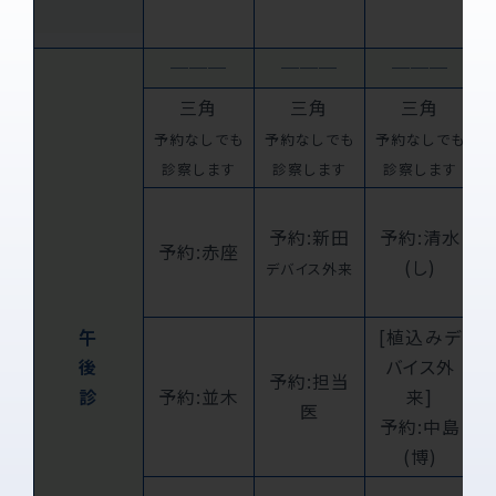
───
───
───
三角
三角
三角
予約なしでも
予約なしでも
予約なしでも
診察します
診察します
診察します
予約:新田
予約:清水
予約:赤座
(し)
デバイス外来
午
[植込みデ
後
バイス外
予約:担当
診
予約:並木
来]
医
予約:中島
(博)