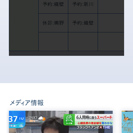
予約:織壁
予約:新川
休診:鵜野
予約:織壁
メディア情報