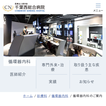
循環器内科
専門外来・治
取り扱う主な疾
療
患
医師紹介
実績
お知らせ
ホーム
診療科
循環器内科
循環器内科のご案内