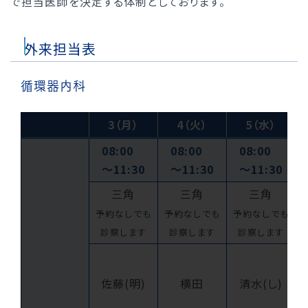
で担当医師を決定する体制としております。
外来担当表
循環器内科
3（月）
4（火）
5（水）
08:00
08:00
08:00
〜11:30
〜11:30
〜11:30
三角
三角
三角
予約なしでも
予約なしでも
予約なしでも
診察します
診察します
診察します
佐藤(明)
横田
清水(し)