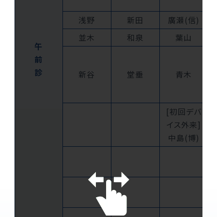
浅野
新田
廣瀬(信)
並木
和泉
葉山
午
前
診
新谷
堂垂
青木
[初回デバ
イス外来]
中島(博)