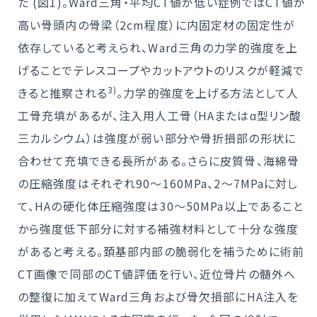
た (図1)。Ward三角・平均CT値が低い症例ではCT値が
高い骨頭内の骨梁（2cm程度）に内固定材の固定性が
依存していると考えられ、Ward三角の力学的強度を上
げることでテレスコープやカットアウトのリスクが軽減で
3)
きると推察される
。力学的強度を上げる方法として人
工骨充填があるが、注入用人工骨（HAまたはα型リン酸
三カルシウム）は強度が弱い部分や骨折損部の形状に
合わせて充填できる長所がある。さらに皮質骨、海綿骨
の圧縮強度はそれぞれ90～160MPa、2～7MPaに対し
て、HAの硬化体圧縮強度は30～50MPa以上であること
から強度低下部分に対する補強材料として十分な強度
があると考える。頚基部内部の脆弱化を補うために術前
CT画像で同部のCT値評価を行い、近位骨片の髄外へ
の整復に加えてWard三角および骨欠損部にHA注入を