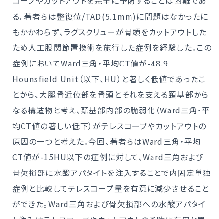
コープやカットアウトを完全に予防することは困難であ
る。著者らは整復位/TAD(5.1mm)に問題はなかったに
もかかわらず、ラグスクリューが骨頭をカットアウトした
ため人工股関節置換術を施行した症例を経験した。この
症例においてWard三角・平均CT値が-48.9
Hounsfield Unit（以下、HU）と著しく低値であったこ
とから、大腿骨近位部を骨頭とそれを支える頚基部から
なる構造物と考え、頚基部内部の脆弱化（Ward三角・平
均CT値の著しい低下）がテレスコープやカットアウトの
原因の一つと考えた。今回、著者らはWard三角・平均
CT値が-15HU以下の症例に対して、Ward三角および
骨欠損部に水酸アパタイトを注入することで内固定単独
症例と比較してテレスコープ量を有意に減少させること
ができた。Ward三角および骨欠損部への水酸アパタイ