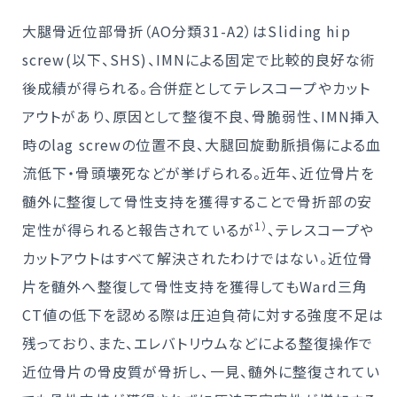
大腿骨近位部骨折（AO分類31-A2）はSliding hip
screw(以下、SHS)、IMNによる固定で比較的良好な術
後成績が得られる。合併症としてテレスコープやカット
アウトがあり、原因として整復不良、骨脆弱性、IMN挿入
時のlag screwの位置不良、大腿回旋動脈損傷による血
流低下・骨頭壊死などが挙げられる。近年、近位骨片を
髄外に整復して骨性支持を獲得することで骨折部の安
1）
定性が得られると報告されているが
、テレスコープや
カットアウトはすべて解決されたわけではない。近位骨
片を髄外へ整復して骨性支持を獲得してもWard三角
CT値の低下を認める際は圧迫負荷に対する強度不足は
残っており、また、エレバトリウムなどによる整復操作で
近位骨片の骨皮質が骨折し、一見、髄外に整復されてい