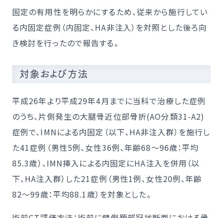
固定の有用性を明らかにするため、従来から施行してい
る内固定症例（内固定、HA非注入）を対照とした後ろ向
き検討を行ったので報告する。
対象および方法
平成26年より平成29年4月までに当科で治療した症例
のうち、片側発生の大腿骨近位部骨折(AO分類31-A2)
症例で、IMNによる内固定（以下、HA非注入群）を施行し
た41症例（男性5例、女性36例、年齢68～96歳：平均
85.3歳）、IMN挿入による内固定にHA注入を併用（以
下、HA注入群）した21症例（男性1例、女性20例、年齢
82～99歳：平均88.1歳）を対象とした。
術前CT評価方法：術前に健側頚部冠状断面における骨