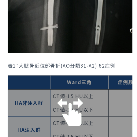
表1：大腿骨近位部骨折(AO分類31-A2) 62症例
Ward三角
症例数（
CT値-15 HU以上
HA非注入群
CT値-15 HU以下
CT値-15 HU以上
HA注入群
CT値-15 HU以下