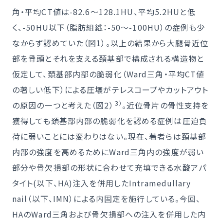
角・平均CT値は-82.6～128.1HU、平均5.2HUと低
く、-50HU以下（脂肪組織：-50～-100HU）の症例も少
なからず認めていた（図1）。以上の結果から大腿骨近位
部を骨頭とそれを支える頚基部で構成される構造物と
仮定して、頚基部内部の脆弱化（Ward三角・平均CT値
の著しい低下）による圧壊がテレスコープやカットアウト
３）
の原因の一つと考えた（図2）
。近位骨片の骨性支持を
獲得しても頚基部内部の脆弱化を認める症例は圧迫負
荷に弱いことには変わりはない。現在、著者らは頚基部
内部の強度を高めるためにWard三角内の強度が弱い
部分や骨欠損部の形状に合わせて充填できる水酸アパ
タイト(以下、HA)注入を併用したIntramedullary
nail（以下、IMN）による内固定を施行している。今回、
HAのWard三角および骨欠損部への注入を併用した内