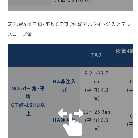
表2：Ward三角・平均CT値 /水酸アパタイト注入とテレ
スコープ量
術後4週
TAD
8.2～23.7
HA非注入
㎜
0～
Ward三角・平
群
(平均14.8
(平均
均
㎜)
CT値-15HU以
11～25.3㎜
上
0～
HA注入群
(平均16.8
(平均
㎜)