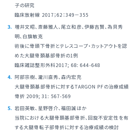
子の研究
臨床放射線 2017；62：349－355
増井文昭、斎藤雅人、尾立和彦、伊藤吉賢、為貝秀
明、白旗敏克
術後に骨頭下骨折とテレスコープ・カットアウトを認
めた大腿骨頚基部骨折の1例
臨床雑誌整形外科2017; 68: 644-648
阿部宗樹、瀧川直秀、森内宏充
大腿骨頚基部骨折に対するTARGON PFの治療成績
骨折 2009; 31: 567-569
岩田英敏、星野啓介、福田誠ほか
当院における大腿骨頚基部骨折、回旋不安定性を有
する大腿骨転子部骨折に対する治療成績の検討