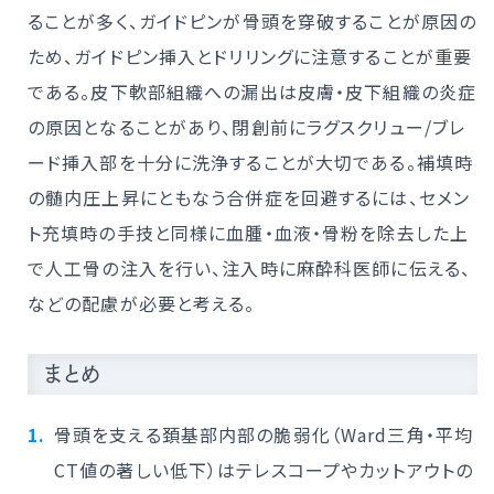
ることが多く、ガイドピンが骨頭を穿破することが原因の
ため、ガイドピン挿入とドリリングに注意することが重要
である。皮下軟部組織への漏出は皮膚・皮下組織の炎症
の原因となることがあり、閉創前にラグスクリュー/ブレ
ード挿入部を十分に洗浄することが大切である。補填時
の髄内圧上昇にともなう合併症を回避するには、セメン
ト充填時の手技と同様に血腫・血液・骨粉を除去した上
で人工骨の注入を行い、注入時に麻酔科医師に伝える、
などの配慮が必要と考える。
まとめ
骨頭を支える頚基部内部の脆弱化（Ward三角・平均
CT値の著しい低下）はテレスコープやカットアウトの