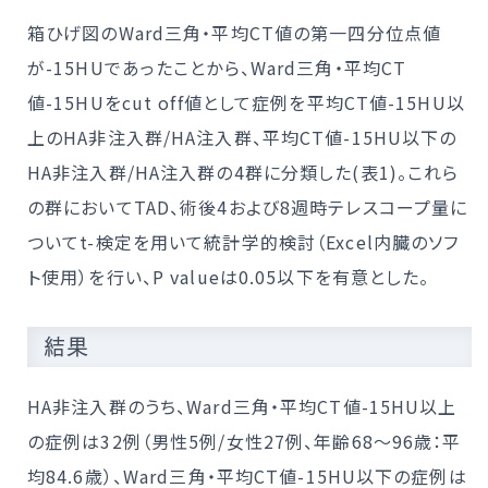
箱ひげ図のWard三角・平均CT値の第一四分位点値
が-15HUであったことから、Ward三角・平均CT
値-15HUをcut off値として症例を平均CT値-15HU以
上のHA非注入群/HA注入群、平均CT値-15HU以下の
HA非注入群/HA注入群の4群に分類した(表1)。これら
の群においてTAD、術後4および8週時テレスコープ量に
ついてt-検定を用いて統計学的検討（Excel内臓のソフ
ト使用）を行い、P valueは0.05以下を有意とした。
結果
HA非注入群のうち、Ward三角・平均CT値-15HU以上
の症例は32例（男性5例/女性27例、年齢68～96歳：平
均84.6歳）、Ward三角・平均CT値-15HU以下の症例は