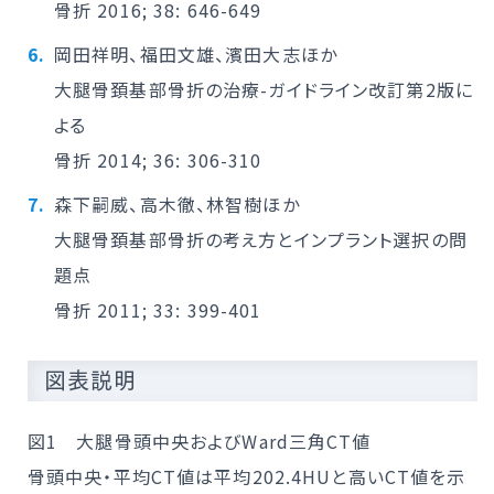
骨折 2016; 38: 646-649
岡田祥明、福田文雄、濱田大志ほか
大腿骨頚基部骨折の治療-ガイドライン改訂第2版に
よる
骨折 2014; 36: 306-310
森下嗣威、高木徹、林智樹ほか
大腿骨頚基部骨折の考え方とインプラント選択の問
題点
骨折 2011; 33: 399-401
図表説明
図1 大腿骨頭中央およびWard三角CT値
骨頭中央・平均CT値は平均202.4HUと高いCT値を示