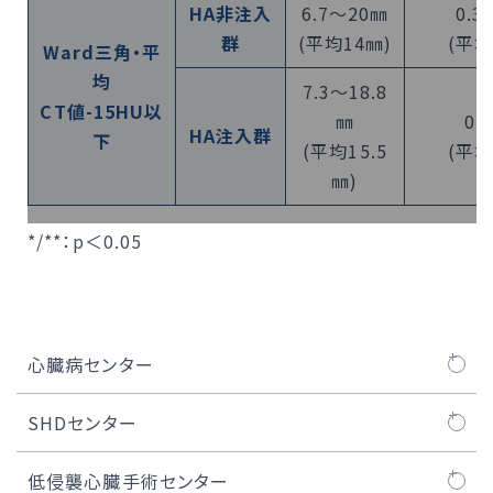
HA非注入
6.7～20㎜
0.3
群
(平均14㎜)
(平均
Ward三角・平
均
7.3～18.8
CT値-15HU以
㎜
0～
HA注入群
下
(平均15.5
(平均
㎜)
*/**：p＜0.05
心臓病センター
心臓病センターについて
SHDセンター
医師紹介
SHDセンターについて
低侵襲心臓手術センター