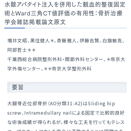
水酸アパタイト注入を併用した観血的整復固定
術とWard三角CT値評価の有用性：骨折治療
学会雑誌掲載論文原文
増井文昭、黒住健人＊、斎藤雅人、伊藤吉賢、白旗敏克、
阿部哲士＊＊
千葉西総合病院整形外科・関節外科センター、＊帝京大
学外傷センター、＊＊帝京大学整形外科
要旨
大腿骨近位部骨折（AO分類31-A2)はSliding hip
screw、Intramedullary nailによる固定で比較的良好
な術後成績が得られるが、様々な工夫を行ってもテレス