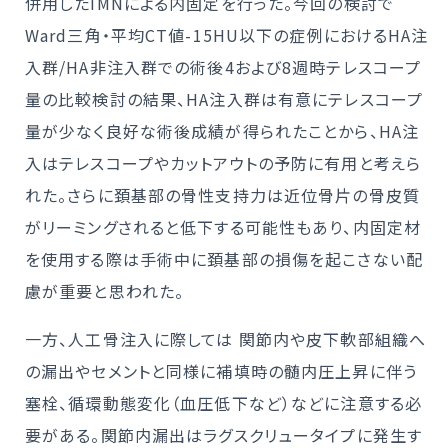
併用したIMNによる内固定を行った。今回の検討で
Ward三角・平均CT値-15HU以下の症例におけるHA注
入群/HA非注入群での術後4および8週時テレスコープ
量の比較検討の結果、HA注入群は有意にテレスコープ
量が少なく良好な術後成績が得られたことから、HA注
入はテレスコープやカットアウトの予防に有用と考えら
れた。さらに頚基部の骨性支持力は近位骨片の骨皮質
がリーミングされると低下する可能性もあり、内固定材
を使用する際は手術中に頚基部の損傷を起こさない配
慮が重要と思われた。
一方、人工骨注入に際しては 関節内や皮下軟部組織へ
の漏出やセメントと同様に補填時の髄内圧上昇に伴う
塞栓、循環動態変化（血圧低下など）などに注意する必
要がある。関節内漏出はラグスクリュータイプに発生す