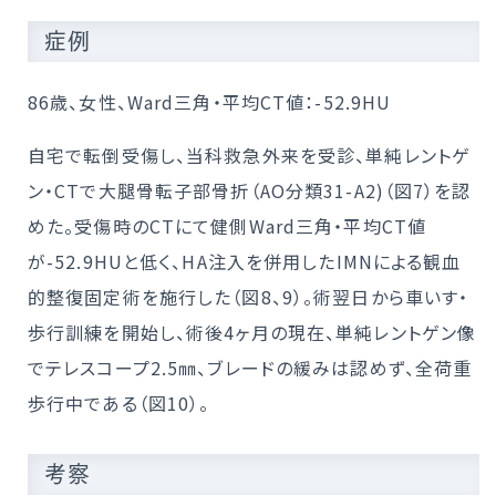
症例
86歳、女性、Ward三角・平均CT値：-52.9HU
自宅で転倒受傷し、当科救急外来を受診、単純レントゲ
ン・CTで大腿骨転子部骨折（AO分類31-A2)（図7）を認
めた。受傷時のCTにて健側Ward三角・平均CT値
が-52.9HUと低く、HA注入を併用したIMNによる観血
的整復固定術を施行した（図8、9）。術翌日から車いす・
歩行訓練を開始し、術後4ヶ月の現在、単純レントゲン像
でテレスコープ2.5㎜、ブレードの緩みは認めず、全荷重
歩行中である（図10）。
考察