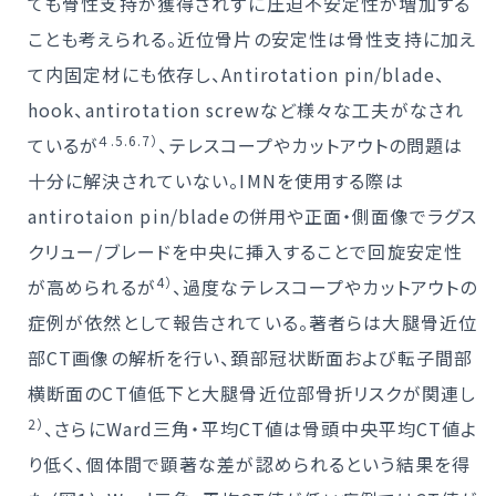
ても骨性支持が獲得されずに圧迫不安定性が増加する
ことも考えられる。近位骨片の安定性は骨性支持に加え
て内固定材にも依存し、Antirotation pin/blade、
hook、antirotation screwなど様々な工夫がなされ
４.5.6.7）
ているが
、テレスコープやカットアウトの問題は
十分に解決されていない。IMNを使用する際は
antirotaion pin/bladeの併用や正面・側面像でラグス
クリュー/ブレードを中央に挿入することで回旋安定性
4）
が高められるが
、過度なテレスコープやカットアウトの
症例が依然として報告されている。著者らは大腿骨近位
部CT画像の解析を行い、頚部冠状断面および転子間部
横断面のCT値低下と大腿骨近位部骨折リスクが関連し
2）
、さらにWard三角・平均CT値は骨頭中央平均CT値よ
り低く、個体間で顕著な差が認められるという結果を得