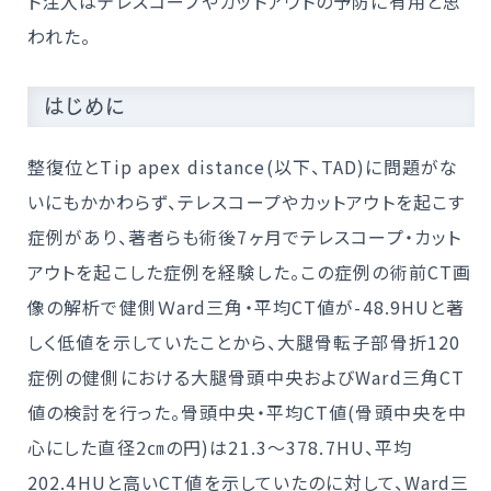
ト注入はテレスコープやカットアウトの予防に有用と思
われた。
はじめに
整復位とTip apex distance(以下、TAD)に問題がな
いにもかかわらず、テレスコープやカットアウトを起こす
症例があり、著者らも術後7ヶ月でテレスコープ・カット
アウトを起こした症例を経験した。この症例の術前CT画
像の解析で健側Ｗard三角・平均CT値が-48.9HUと著
しく低値を示していたことから、大腿骨転子部骨折120
症例の健側における大腿骨頭中央およびWard三角CT
値の検討を行った。骨頭中央・平均CT値(骨頭中央を中
心にした直径2㎝の円)は21.3～378.7HU、平均
202.4HUと高いCT値を示していたのに対して、Ward三