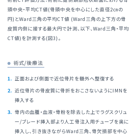
頭中央・平均CT値(骨頭中央を中心にした直径2㎝の
円)とWard三角の平均CT値 (Ward三角の上下方の骨
皮質内側に接する最大円で計測、以下、Ward三角・平均
CT値)を計測する(図3)。
術式/後療法
正面および側面で近位骨片を髄外へ整復する
近位骨片の骨皮質に骨折をおこさないようにIMNを
挿入する
骨内の血腫・血液・骨粉を除去した上でラグスクリュ
ー/ブレード挿入部より人工骨注入用チューブを奥に
挿入し、引き抜きながらWard三角、骨欠損部を中心