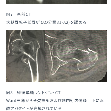
図7 術前CT
大腿骨転子部骨折（AO分類31-A2)を認める
図8 術後単純レントゲン・CT
Ward三角から骨欠損部および髄内釘内側縁上下に水
酸アパタイトが充填されている