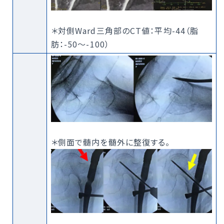
＊対側Ward三角部のCT値：平均-44（脂
肪：-50～-100）
＊側面で髄内を髄外に整復する。