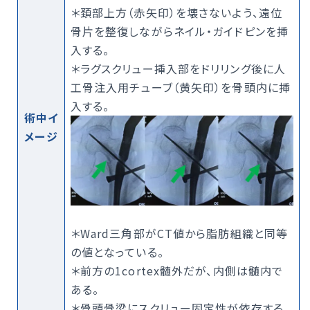
＊頚部上方（赤矢印）を壊さないよう、遠位
骨片を整復しながらネイル・ガイドピンを挿
入する。
＊ラグスクリュー挿入部をドリリング後に人
工骨注入用チューブ（黄矢印）を骨頭内に挿
入する。
術中イ
メージ
＊Ward三角部がCT値から脂肪組織と同等
の値となっている。
＊前方の1cortex髄外だが、内側は髄内で
ある。
＊骨頭骨梁にスクリュー固定性が依存する