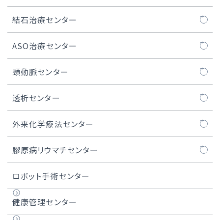
医師紹介
低侵襲心臓手術センター長のご紹介
S-ICD治療
頭頸部良性腫瘍
内視鏡センターについて
結石治療センター
症例実績
デバイス植込み後の管理
口腔がん
内視鏡治療
結石治療センターについて
ASO治療センター
リード抜去について
咽頭がん
医師紹介
ASO治療センターについて
頸動脈センター
実績
喉頭がん
内視鏡センター長のご紹介
閉塞性動脈硬化症
頸動脈センターについて
透析センター
上顎洞がん
ASOの治療例
頸動脈ステント留置術
透析センターについて
外来化学療法センター
唾液腺がん
難易度の高い治療例
難易度の高いCAS・頸動脈ステント留置術
外来化学療法センターについて
膠原病リウマチセンター
甲状腺がん
医師紹介
化学療法レジメン一覧
膠原病リウマチセンターについて
ロボット手術センター
頭頸部アルミノックス治療
膠原病リウマチセンター長のご紹介
健康管理センター