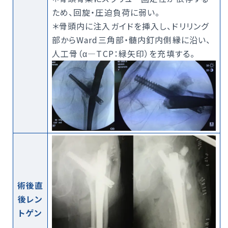
ため、回旋・圧迫負荷に弱い。
＊骨頭内に注入ガイドを挿入し、ドリリング
部からWard三角部・髄内釘内側縁に沿い、
人工骨（α―TCP：緑矢印）を充填する。
術後直
後レン
トゲン