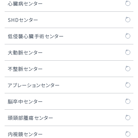
心臓病センター
心臓病センターについて
SHDセンター
医師紹介
SHDセンターについて
低侵襲心臓手術センター
大動脈弁治療TAVI
SHDセンタートピックス
MICS（低侵襲心臓手術）とは
大動脈センター
TAVI治療
ロボット心臓手術
大動脈センターについて
不整脈センター
マイトラクリップ/PASCAL治療
MICS弁膜症手術
人工血管置換術
不整脈センターについて
アブレーションセンター
WATCHMAN™治療
MICS冠状動脈バイパス術
ステントグラフト治療
不整脈とは
カテーテルアブレーション
脳卒中センター
経皮的卵円孔閉鎖術
内視鏡下心房細動手術（ウルフ-オオツカ法）
胸部大動脈瘤の治療
ペースメーカー治療
脳卒中ケアユニット
頭頸部腫瘍センター
iASD（医原性心房中隔欠損）閉鎖術
MICS、ロボット手術における人工心肺装置
腹部大動脈瘤の治療
ICD / CRT-D治療
頭頸部腫瘍センターについて
内視鏡センター