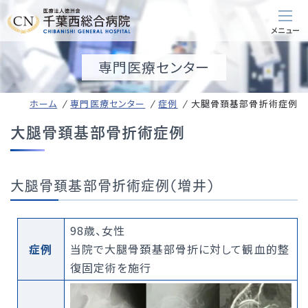
専門医療センター
ホーム
専門医療センター
症例
大腿骨頚基部骨折術症例
大腿骨頚基部骨折術症例
大腿骨頚基部骨折術症例（増井）
98歳、女性
症例
当院で大腿骨頚基部骨折に対して観血的整
復固定術を施行