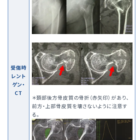
受傷時
レント
ゲン・
CT
＊頚部後方骨皮質の骨折（赤矢印）があり、
前方・上部骨皮質を壊さないように注意す
る。