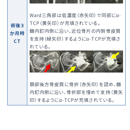
Ward三角部は低濃度（赤矢印）で同部にα-
TCP（黄矢印）が充填されている。
術後3
髄内釘内側に沿い、近位骨片の内側骨皮質
か月時
を支持（緑矢印）するようにα-TCPが充填さ
CT
れている。
頚部後方骨皮質に骨折（赤矢印）を認め、髄
内釘内側に沿い、骨折部を埋めて支持（黄矢
印）するようにα-TCPが充填されている。