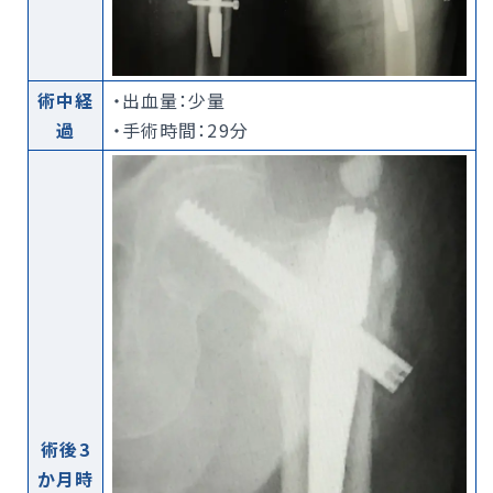
術中経
・出血量：少量
過
・手術時間：29分
術後3
か月時