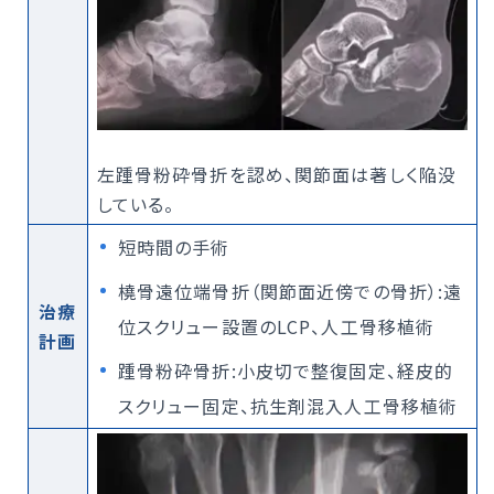
左踵骨粉砕骨折を認め、関節面は著しく陥没
している。
短時間の手術
橈骨遠位端骨折（関節面近傍での骨折）:遠
治療
位スクリュー設置のLCP、人工骨移植術
計画
踵骨粉砕骨折:小皮切で整復固定、経皮的
スクリュー固定、抗生剤混入人工骨移植術