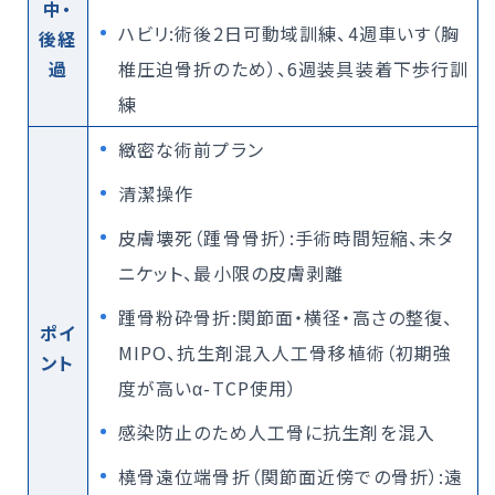
中・
ハビリ:術後2日可動域訓練、4週車いす（胸
後経
過
椎圧迫骨折のため）、6週装具装着下歩行訓
練
緻密な術前プラン
清潔操作
皮膚壊死（踵骨骨折）:手術時間短縮、未タ
ニケット、最小限の皮膚剥離
踵骨粉砕骨折:関節面・横径・高さの整復、
ポイ
MIPO、抗生剤混入人工骨移植術（初期強
ント
度が高いα-TCP使用）
感染防止のため人工骨に抗生剤を混入
橈骨遠位端骨折（関節面近傍での骨折）:遠