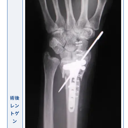
術後
レン
トゲ
ン