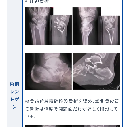
椎圧迫骨折
術前
レン
トゲ
橈骨遠位端粉砕陥没骨折を認め、掌側骨皮質
ン
の骨折は軽度で関節面だけが著しく陥没して
いる。