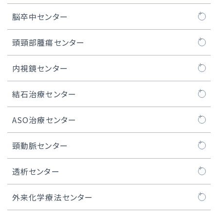
WATCHMAN™治療
MICS冠状動脈バイパス術
ステントグラフト治療
不整脈とは
カテーテルアブレーション
脳卒中センター
経皮的卵円孔閉鎖術
内視鏡下心房細動手術（ウルフ-オオツカ法）
胸部大動脈瘤の治療
ペースメーカー治療
脳卒中ケアユニット
頭頸部腫瘍センター
iASD（医原性心房中隔欠損）閉鎖術
MICS、ロボット手術における人工心肺装置
腹部大動脈瘤の治療
ICD / CRT-D治療
頭頸部腫瘍センターについて
内視鏡センター
医師紹介
低侵襲心臓手術センター長のご紹介
S-ICD治療
頭頸部良性腫瘍
内視鏡センターについて
結石治療センター
症例実績
デバイス植込み後の管理
口腔がん
内視鏡治療
結石治療センターについて
ASO治療センター
リード抜去について
咽頭がん
医師紹介
ASO治療センターについて
頸動脈センター
実績
喉頭がん
内視鏡センター長のご紹介
閉塞性動脈硬化症
頸動脈センターについて
透析センター
上顎洞がん
ASOの治療例
頸動脈ステント留置術
透析センターについて
外来化学療法センター