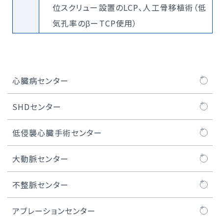
位スクリュー設置のLCP、人工骨移植術（低
気孔率のβーTCP使用）
心臓病センター
心臓病センターについて
SHDセンター
医師紹介
SHDセンターについて
低侵襲心臓手術センター
大動脈弁治療TAVI
SHDセンタートピックス
MICS（低侵襲心臓手術）とは
大動脈センター
TAVI治療
ロボット心臓手術
大動脈センターについて
不整脈センター
マイトラクリップ/PASCAL治療
MICS弁膜症手術
人工血管置換術
不整脈センターについて
アブレーションセンター