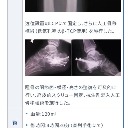
遠位設置のLCPにて固定し、さらに人工骨移
植術（低気孔率のβ-TCP使用）を施行した。
踵骨の関節面・横径・高さの整復を可及的に
行い、経皮的スクリュー固定、抗生剤混入人工
骨移植術を施行した。
血量:120ml
術
術時間:4時間30分（直列手術にて）