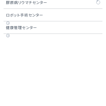
唾液腺がん
難易度の高い治療例
難易度の高いCAS・頸動脈ステント留置術
外来化学療法センターについて
膠原病リウマチセンター
甲状腺がん
医師紹介
化学療法レジメン一覧
膠原病リウマチセンターについて
ロボット手術センター
頭頸部アルミノックス治療
膠原病リウマチセンター長のご紹介
健康管理センター
実績
用語集
医師紹介