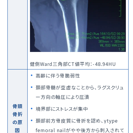
健側Ward三角部CT値平均：-48.94HU
高齢に伴う骨脆弱性
頚部骨髄が空虚なことから、ラグスクリュ
ー方向の軸圧により圧潰
骨頭
境界部にストレスが集中
骨折
頚部前方骨皮質に骨折を認め、γtype
の原
因
femoral nailがやや後方から刺入されて