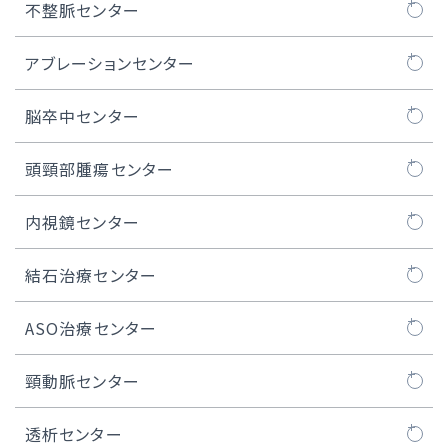
TAVI治療
ロボット心臓手術
大動脈センターについて
不整脈センター
マイトラクリップ/PASCAL治療
MICS弁膜症手術
人工血管置換術
不整脈センターについて
アブレーションセンター
WATCHMAN™治療
MICS冠状動脈バイパス術
ステントグラフト治療
不整脈とは
カテーテルアブレーション
脳卒中センター
経皮的卵円孔閉鎖術
内視鏡下心房細動手術（ウルフ-オオツカ法）
胸部大動脈瘤の治療
ペースメーカー治療
脳卒中ケアユニット
頭頸部腫瘍センター
iASD（医原性心房中隔欠損）閉鎖術
MICS、ロボット手術における人工心肺装置
腹部大動脈瘤の治療
ICD / CRT-D治療
頭頸部腫瘍センターについて
内視鏡センター
医師紹介
低侵襲心臓手術センター長のご紹介
S-ICD治療
頭頸部良性腫瘍
内視鏡センターについて
結石治療センター
症例実績
デバイス植込み後の管理
口腔がん
内視鏡治療
結石治療センターについて
ASO治療センター
リード抜去について
咽頭がん
医師紹介
ASO治療センターについて
頸動脈センター
実績
喉頭がん
内視鏡センター長のご紹介
閉塞性動脈硬化症
頸動脈センターについて
透析センター