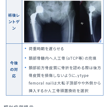
術後レ
ントゲ
ン
荷重時期を遅らせる
頚部骨髄内へ人工骨（αTCP等）の充填
今後
頚部前方骨皮質に骨折を認める際は後方
の対
骨皮質を損傷しないように、γtype
応
femoral nailは大転子頂部やや外側から
挿入するか人工骨頭置換術を選択