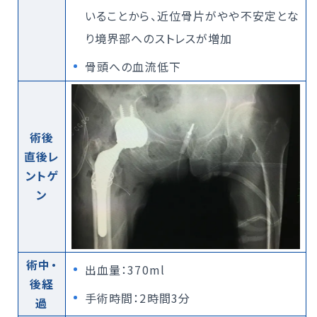
いることから、近位骨片がやや不安定とな
り境界部へのストレスが増加
骨頭への血流低下
術後
直後レ
ントゲ
ン
術中・
出血量：370ml
後経
手術時間：2時間3分
過