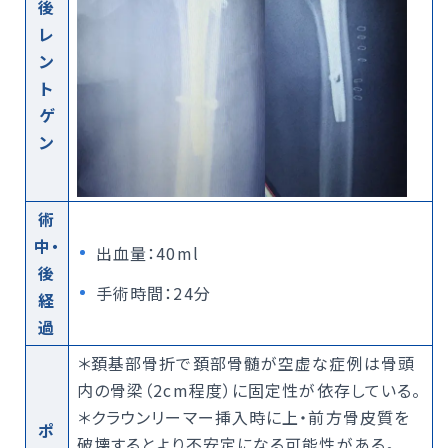
後
レ
ン
ト
ゲ
ン
術
中・
出血量：40ml
後
手術時間：24分
経
過
＊頚基部骨折で頚部骨髄が空虚な症例は骨頭
内の骨梁（2cm程度）に固定性が依存している。
＊クラウンリーマー挿入時に上・前方骨皮質を
ポ
破壊するとより不安定になる可能性がある。