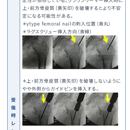
定性が依存している。クラウンリーマー挿入時に
上・前方骨皮質（黄矢印）を破壊するとより不安
定になる可能性がある。
＊γtype femoral nailの刺入位置（青丸）
＊ラグスクリュー挿入方向（青線）
＊上・前方骨皮質（黄矢印）を破壊しないように
やや外側からガイドピンを挿入する。
受
傷
時
レ