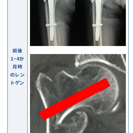
術後
1・4か
月時
のレン
トゲン