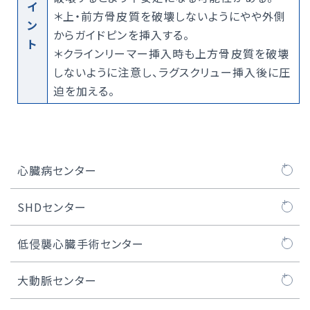
イ
＊上・前方骨皮質を破壊しないようにやや外側
ン
からガイドピンを挿入する。
ト
＊クラインリーマー挿入時も上方骨皮質を破壊
しないように注意し、ラグスクリュー挿入後に圧
迫を加える。
心臓病センター
心臓病センターについて
SHDセンター
医師紹介
SHDセンターについて
低侵襲心臓手術センター
大動脈弁治療TAVI
SHDセンタートピックス
MICS（低侵襲心臓手術）とは
大動脈センター