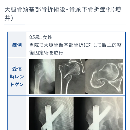
大腿骨頚基部骨折術後・骨頭下骨折症例（増
井）
85歳、女性
症例
当院で大腿骨頚基部骨折に対して観血的整
復固定術を施行
受傷
時レン
トゲン