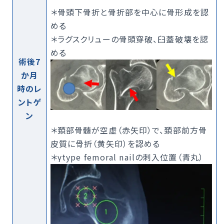
＊骨頭下骨折と骨折部を中心に骨形成を認
める
＊ラグスクリューの骨頭穿破、臼蓋破壊を認
める
術後7
か月
時のレ
ントゲ
ン
＊頚部骨髄が空虚（赤矢印）で、頚部前方骨
皮質に骨折（黄矢印）を認める
＊γtype femoral nailの刺入位置（青丸）