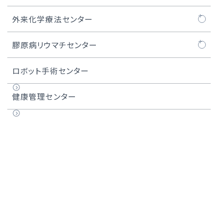
上顎洞がん
ASOの治療例
頸動脈ステント留置術
透析センターについて
外来化学療法センター
唾液腺がん
難易度の高い治療例
難易度の高いCAS・頸動脈ステント留置術
外来化学療法センターについて
膠原病リウマチセンター
甲状腺がん
医師紹介
化学療法レジメン一覧
膠原病リウマチセンターについて
ロボット手術センター
頭頸部アルミノックス治療
膠原病リウマチセンター長のご紹介
健康管理センター
実績
用語集
医師紹介