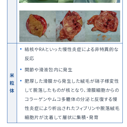
結核やRAといった慢性炎症による非特異的な
反応
関節や滑液包内に発生
米
肥厚した滑膜から発生した絨毛が硝子様変性
粒
して脱落したものが核となり、滑膜細胞からの
体
コラーゲンやムコ多糖体の分泌と反復する慢
性炎症により析出されたフィブリンや脱落絨毛
細胞片が沈着して層状に集積・発育