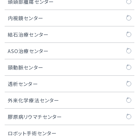
経皮的卵円孔閉鎖術
内視鏡下心房細動手術（ウルフ-オオツカ法）
胸部大動脈瘤の治療
ペースメーカー治療
脳卒中ケアユニット
頭頸部腫瘍センター
iASD（医原性心房中隔欠損）閉鎖術
MICS、ロボット手術における人工心肺装置
腹部大動脈瘤の治療
ICD / CRT-D治療
頭頸部腫瘍センターについて
内視鏡センター
医師紹介
低侵襲心臓手術センター長のご紹介
S-ICD治療
頭頸部良性腫瘍
内視鏡センターについて
結石治療センター
症例実績
デバイス植込み後の管理
口腔がん
内視鏡治療
結石治療センターについて
ASO治療センター
リード抜去について
咽頭がん
医師紹介
ASO治療センターについて
頸動脈センター
実績
喉頭がん
内視鏡センター長のご紹介
閉塞性動脈硬化症
頸動脈センターについて
透析センター
上顎洞がん
ASOの治療例
頸動脈ステント留置術
透析センターについて
外来化学療法センター
唾液腺がん
難易度の高い治療例
難易度の高いCAS・頸動脈ステント留置術
外来化学療法センターについて
膠原病リウマチセンター
甲状腺がん
医師紹介
化学療法レジメン一覧
膠原病リウマチセンターについて
ロボット手術センター