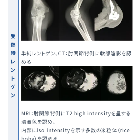
受
傷
時
単純レントゲン、CT：肘関節背側に軟部陰影を認
レ
める
ン
ト
ゲ
ン
MRI：肘関節背側にT2 high intensityを呈する
滑液包を認め、
内部にiso intensityを示す多数の米粒体（rice
boby）を認める