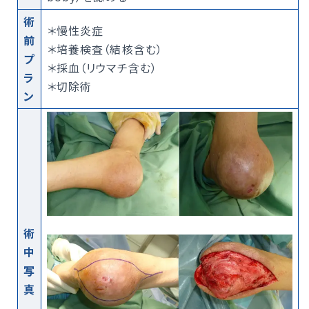
術
＊慢性炎症
前
＊培養検査（結核含む）
プ
＊採血（リウマチ含む）
ラ
＊切除術
ン
術
中
写
真