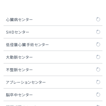
心臓病センター
心臓病センターについて
SHDセンター
医師紹介
SHDセンターについて
低侵襲心臓手術センター
大動脈弁治療TAVI
SHDセンタートピックス
MICS（低侵襲心臓手術）とは
大動脈センター
TAVI治療
ロボット心臓手術
大動脈センターについて
不整脈センター
マイトラクリップ/PASCAL治療
MICS弁膜症手術
人工血管置換術
不整脈センターについて
アブレーションセンター
WATCHMAN™治療
MICS冠状動脈バイパス術
ステントグラフト治療
不整脈とは
カテーテルアブレーション
脳卒中センター