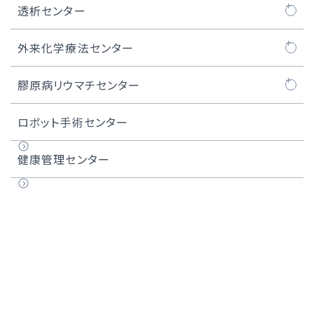
実績
喉頭がん
内視鏡センター長のご紹介
閉塞性動脈硬化症
頸動脈センターについて
透析センター
上顎洞がん
ASOの治療例
頸動脈ステント留置術
透析センターについて
外来化学療法センター
唾液腺がん
難易度の高い治療例
難易度の高いCAS・頸動脈ステント留置術
外来化学療法センターについて
膠原病リウマチセンター
甲状腺がん
医師紹介
化学療法レジメン一覧
膠原病リウマチセンターについて
ロボット手術センター
頭頸部アルミノックス治療
膠原病リウマチセンター長のご紹介
健康管理センター
実績
用語集
医師紹介