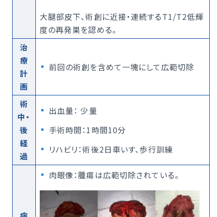
大腿部皮下、術創に近接・連続するT1/T2低輝
度の再発巣を認める。
治
療
前回の術創を含めて一塊にして広範切除
計
画
術
出血量： 少量
中・
後
手術時間：1時間10分
経
リハビリ：術後2日車いす、歩行訓練
過
肉眼像：腫瘍は広範切除されている。
病