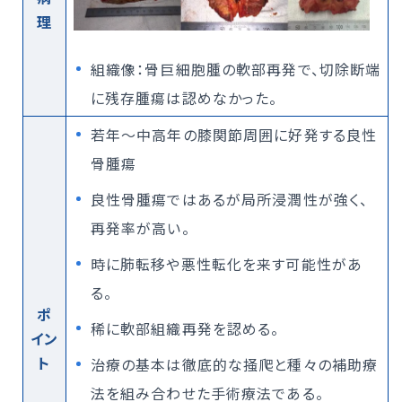
理
組織像：骨巨細胞腫の軟部再発で、切除断端
に残存腫瘍は認めなかった。
若年～中高年の膝関節周囲に好発する良性
骨腫瘍
良性骨腫瘍ではあるが局所浸潤性が強く、
再発率が高い。
時に肺転移や悪性転化を来す可能性があ
る。
ポ
稀に軟部組織再発を認める。
イン
ト
治療の基本は徹底的な掻爬と種々の補助療
法を組み合わせた手術療法である。