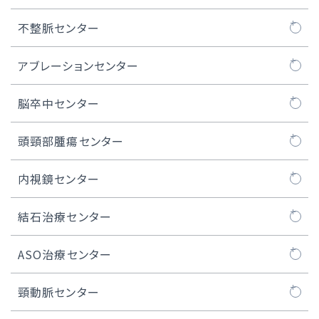
TAVI治療
ロボット心臓手術
大動脈センターについて
不整脈センター
マイトラクリップ/PASCAL治療
MICS弁膜症手術
人工血管置換術
不整脈センターについて
アブレーションセンター
WATCHMAN™治療
MICS冠状動脈バイパス術
ステントグラフト治療
不整脈とは
カテーテルアブレーション
脳卒中センター
経皮的卵円孔閉鎖術
内視鏡下心房細動手術（ウルフ-オオツカ法）
胸部大動脈瘤の治療
ペースメーカー治療
脳卒中ケアユニット
頭頸部腫瘍センター
iASD（医原性心房中隔欠損）閉鎖術
MICS、ロボット手術における人工心肺装置
腹部大動脈瘤の治療
ICD / CRT-D治療
頭頸部腫瘍センターについて
内視鏡センター
医師紹介
低侵襲心臓手術センター長のご紹介
S-ICD治療
頭頸部良性腫瘍
内視鏡センターについて
結石治療センター
症例実績
デバイス植込み後の管理
口腔がん
内視鏡治療
結石治療センターについて
ASO治療センター
リード抜去について
咽頭がん
医師紹介
ASO治療センターについて
頸動脈センター