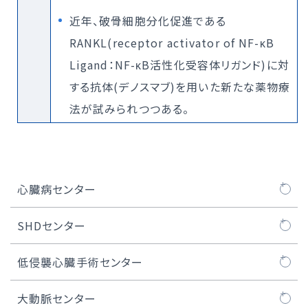
近年、破骨細胞分化促進である
RANKL(receptor activator of NF-κB
Ligand：NF-κB活性化受容体リガンド)に対
する抗体(デノスマブ)を用いた新たな薬物療
法が試みられつつある。
心臓病センター
心臓病センターについて
SHDセンター
医師紹介
SHDセンターについて
低侵襲心臓手術センター
大動脈弁治療TAVI
SHDセンタートピックス
MICS（低侵襲心臓手術）とは
大動脈センター