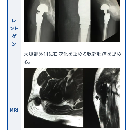
レ
ント
ゲ
ン
大腿部外側に石灰化を認める軟部腫瘤を認め
る。
MRI