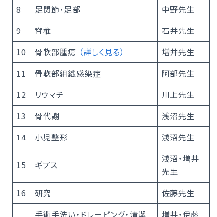
8
足関節・足部
中野先生
9
脊椎
石井先生
10
骨軟部腫瘍
（詳しく見る）
増井先生
11
骨軟部組織感染症
阿部先生
12
リウマチ
川上先生
13
骨代謝
浅沼先生
14
小児整形
浅沼先生
浅沼・増井
15
ギプス
先生
16
研究
佐藤先生
手術手洗い・ドレーピング・清潔
増井・伊藤