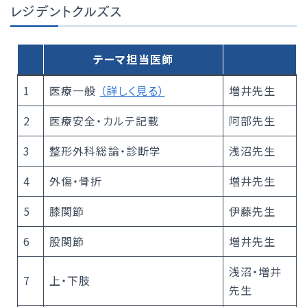
レジデントクルズス
テーマ担当医師
1
医療一般
（詳しく見る）
増井先生
2
医療安全・カルテ記載
阿部先生
3
整形外科総論・診断学
浅沼先生
4
外傷・骨折
増井先生
5
膝関節
伊藤先生
6
股関節
増井先生
浅沼・増井
7
上・下肢
先生