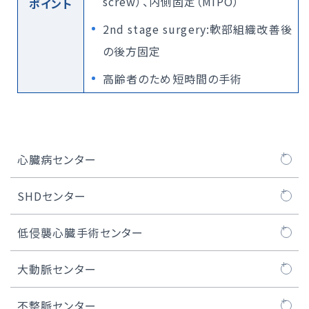
screw）、内側固定（MIPO）
ポイント
2nd stage surgery:軟部組織改善後
の後方固定
高齢者のため短時間の手術
心臓病センター
心臓病センターについて
SHDセンター
医師紹介
SHDセンターについて
低侵襲心臓手術センター
大動脈弁治療TAVI
SHDセンタートピックス
MICS（低侵襲心臓手術）とは
大動脈センター
TAVI治療
ロボット心臓手術
大動脈センターについて
不整脈センター