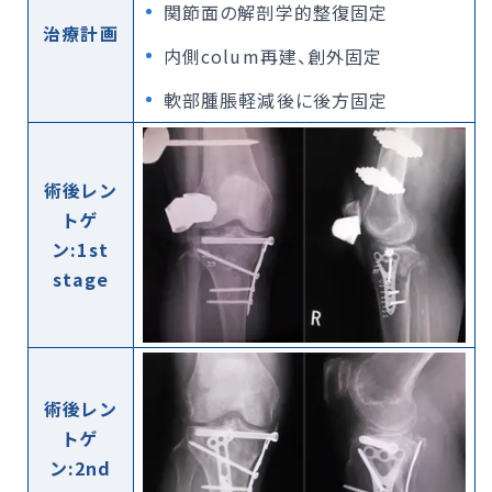
関節面の解剖学的整復固定
治療計画
内側colum再建、創外固定
軟部腫脹軽減後に後方固定
術後レン
トゲ
ン:1st
stage
術後レン
トゲ
ン:2nd