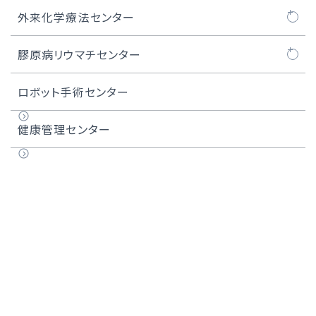
上顎洞がん
ASOの治療例
頸動脈ステント留置術
透析センターについて
外来化学療法センター
唾液腺がん
難易度の高い治療例
難易度の高いCAS・頸動脈ステント留置術
外来化学療法センターについて
膠原病リウマチセンター
甲状腺がん
医師紹介
化学療法レジメン一覧
膠原病リウマチセンターについて
ロボット手術センター
頭頸部アルミノックス治療
膠原病リウマチセンター長のご紹介
健康管理センター
実績
用語集
医師紹介