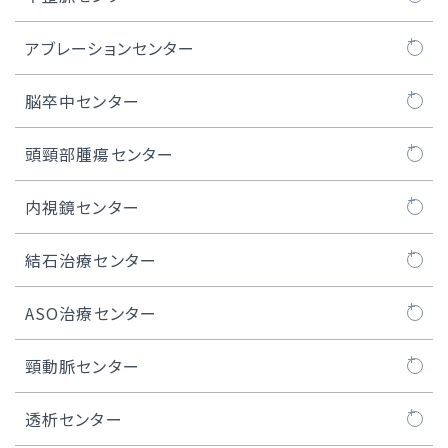
マイトラクリップ/PASCAL治療
MICS弁膜症手術
人工血管置換術
不整脈センターについて
アブレーションセンター
WATCHMAN™治療
MICS冠状動脈バイパス術
ステントグラフト治療
不整脈とは
カテーテルアブレーション
脳卒中センター
経皮的卵円孔閉鎖術
内視鏡下心房細動手術（ウルフ-オオツカ法）
胸部大動脈瘤の治療
ペースメーカー治療
脳卒中ケアユニット
頭頸部腫瘍センター
iASD（医原性心房中隔欠損）閉鎖術
MICS、ロボット手術における人工心肺装置
腹部大動脈瘤の治療
ICD / CRT-D治療
頭頸部腫瘍センターについて
内視鏡センター
医師紹介
低侵襲心臓手術センター長のご紹介
S-ICD治療
頭頸部良性腫瘍
内視鏡センターについて
結石治療センター
症例実績
デバイス植込み後の管理
口腔がん
内視鏡治療
結石治療センターについて
ASO治療センター
リード抜去について
咽頭がん
医師紹介
ASO治療センターについて
頸動脈センター
実績
喉頭がん
内視鏡センター長のご紹介
閉塞性動脈硬化症
頸動脈センターについて
透析センター