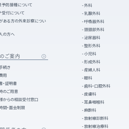
意予防接種について
外科
ナ受付について
乳腺外科
がある方の外来診察につい
呼吸器外科
頭頸部外科
人の方へ
泌尿器科
整形外科
小児科
のご案内
形成外科
手続き
産婦人科
費用
眼科
書・証明書
歯科・口腔外科
時のご用意
皮膚科
様からの相談受付窓口
耳鼻咽喉科
時間・面会制限
麻酔科
放射線診断科
放射線治療科