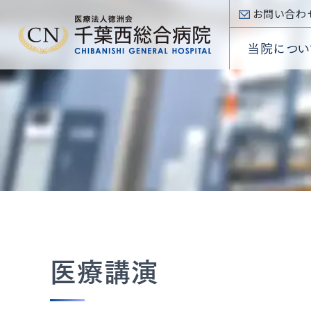
お問い合わ
当院につい
入院手
内科
看護部
心臓病
入院のご案内
病院概
入院費
心臓血
薬剤部
SHDセ
Inpatient
院長挨
外科
放射線
低侵襲
部門
専門医療センター
理念・
Section
頭頸部
臨床検
大動脈
Special
診療科
外来のご案内
医療講
小児科
臨床工
不整脈
Department
Outpatient
施設基
診療受
眼科
リハビリ
アブレー
当院について
耳鼻咽
当院
About
選定療
放射線
TRI
医療講演
外来フ
病
病