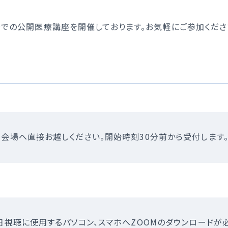
トアウトについて
災害拠点病院
国人患者様の受入れ
後発医薬品、バイオ後続
場での公開医療講座を開催しております。お気軽にご参加くださ
促進について
院の実績について
会場へ直接お越しください。開始時刻30分前から受付します
日視聴に使用するパソコン、スマホへZOOMのダウンロードが