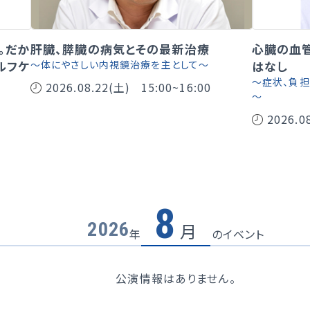
。だか
肝臓、膵臓の病気とその最新治療
心臓の血
ルフケ
～体にやさしい内視鏡治療を主として～
はなし
～症状、負
2026.08.22(土)
15:00~16:00
～
2026.0
8
2026
月
年
のイベント
公演情報はありません。