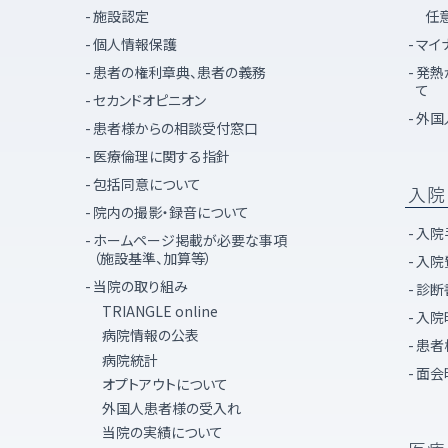
任
施設認定
個人情報保護
マイ
患者の権利章典、患者の義務
発熱
て
セカンドオピニオン
外国
患者様からの相談受付窓口
医療倫理に関する指針
包括同意について
入院
院内の撮影・録音について
入院
ホームページ掲載が必要な事項
（施設基準、加算等）
入院
当院の取り組み
診断
TRIANGLE online
入院
病院情報の公表
患者
病院統計
面会
オプトアウトについて
外国人患者様の受入れ
当院の実績について