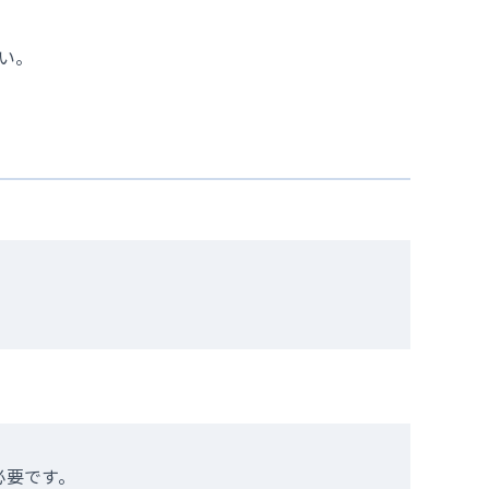
NCD外科手術症例登録
院内ボランティア募集
品の使用
い。
。
必要です。