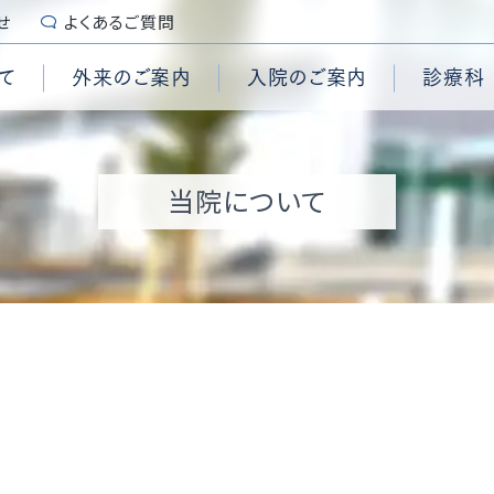
せ
よくあるご質問
て
外来のご案内
入院のご案内
診療科
続き
センター
診断書・証明書
糖尿病内科
脳卒中センター
栄養管理科
要
施設認定
当院について
用
管外科
ンター
入院時のご用意
脳神経外科
頭頸部腫瘍センター
集中治療部
拶
個人情報保護
科コメディカル
心臓手術センター
乳腺外科
内視鏡センター
臨床試験センター
沿革
患者の権利章典、患者の義
外科
査科コメディカル
センター
泌尿器科
結石治療センター
ブレインハートチーム
演
セカンドオピニオン
学科
センター
形成外科
ASO治療センター
緩和ケアチーム
準
患者様からの相談受付窓口
付時間
外来担当表
テーション室
ションセンター
歯科・口腔外科
頸動脈センター
喉科
麻酔科
の取り組み
養費について
予防接種について
治療科
病理診断科
ANGLE online
ほじょ犬の受入れについ
ロア案内
マイナ受付について
院情報の公表
QI（Quality Indicato
院統計
地域医療支援病院