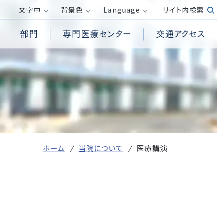
文字
中
背景色
Language
サイト内検索
部門
専門医療センター
交通アクセス
患者様からの相談受付窓口
循環器内科
高気圧酸素治療室
透析センター
医療倫理に関する指針
面会時間・面会制限
消化器内科
救急救命士
外来化学療法センター
包括同意について
呼吸器外科
PET/CT検査
膠原病リウマチセンター
務
院内の撮影・録音について
整形外科
訪問看護ステーション
ロボット手術センター
ホームページ掲載が必要な事項（施
産婦人科
居宅介護支援事業所
健康管理センター
設基準、加算等）
受付方法
皮膚科
ホーム
当院について
医療講演
放射線診断科
発熱がある方の外来診察について
臨床検査科
て
医療DX推進体制整備加算および
外国人の方へ
医療情報取得加算に関する取り組
r）活動
み