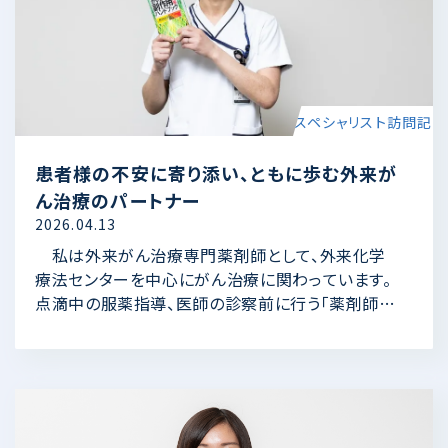
スペシャリスト訪問記
患者様の不安に寄り添い、ともに歩む外来が
ん治療のパートナー
2026.04.13
私は外来がん治療専門薬剤師として、外来化学
療法センターを中心にがん治療に関わっています。
点滴中の服薬指導、医師の診察前に行う「薬剤師外
来」での面談、抗がん剤の調整などが主な業務で
す。がん治療は、治療効果だけでなく副作用や日常
生活との折り合いに悩みやすいもの。患者様の「こう
したい」という希望や、「ここが心配」という悩みを丁
寧に伺い、医師・看護師と共有しながら、その方に合
ったかたちで治療を続けられるようサポートしてい