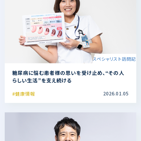
ます。根治を目指す治療では患者様に踏ん張っても
らう場面もありますが、つらいときは、継続のための
工夫や薬の減量も含めて一緒に考えます。 やり
がいを感じるのは、患者様の気持ちに寄り添いなが
ら不安を具体的な対策へ変え、治療の継続を後押
しできたときです。例えば、ある乳がん患者様は、抗
がん剤による吐き気があったものの「この程度で言
スペシャリスト訪問記
っていいのかな」と医師への相談をためらっていま
した。予防薬を使用していたのですが、いざ吐き気
糖尿病に悩む患者様の思いを受け止め、“その人
が出た際の対処薬が手元になく、「自宅で強く出た
らしい生活”を支え続ける
らどうしよう」と不安を抱えていたのです。点滴治療
中にこぼれた悩みの言葉を受けて私から医師へ相
2026.01.05
#健康情報
談し、薬を追加してもらったところ、「気持ち悪くなっ
たけど、薬があったおかげで安心して過ごせた」と
言っていただけました。 私たちは医師だけでな
く、看護師や薬剤師を含めたチームとして患者様を
支えています。「先生には言いづらいけれど、ちょっと
心配」「こんなこと相談していいのかな」―そう感じ