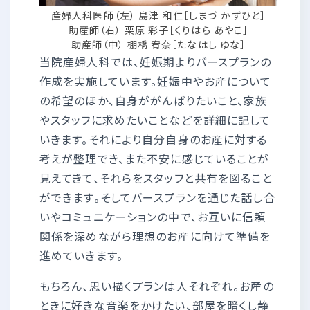
産婦人科医師（左） 島津 和仁［しまづ かずひと］
助産師（右） 栗原 彩子［くりはら あやこ］
助産師（中） 棚橋 宥奈［たなはし ゆな］
当院産婦人科では、妊娠期よりバースプランの
作成を実施しています。妊娠中やお産について
の希望のほか、自身ががんばりたいこと、家族
やスタッフに求めたいことなどを詳細に記して
いきます。それにより自分自身のお産に対する
考えが整理でき、また不安に感じていることが
見えてきて、それらをスタッフと共有を図ること
ができます。そしてバースプランを通じた話し合
いやコミュニケーションの中で、お互いに信頼
関係を深めながら理想のお産に向けて準備を
進めていきます。
もちろん、思い描くプランは人それぞれ。お産の
ときに好きな音楽をかけたい、部屋を暗くし静