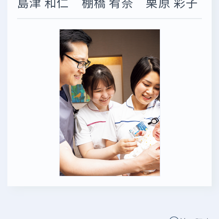
島津 和仁 棚橋 宥奈 栗原 彩子