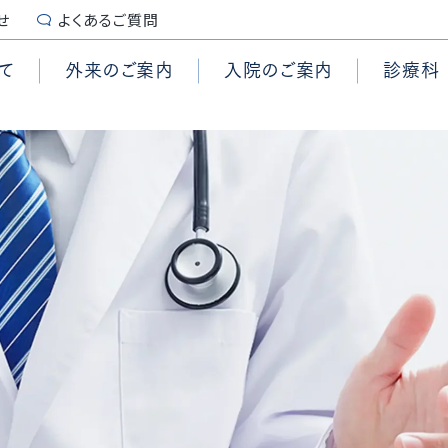
せ
よくあるご質問
て
外来のご案内
入院のご案内
診療科
続き
センター
診断書・証明書
糖尿病内科
脳卒中センター
栄養管理科
要
施設認定
用
管外科
ンター
入院時のご用意
脳神経外科
頭頸部腫瘍センター
集中治療部
拶
個人情報保護
科コメディカル
心臓手術センター
乳腺外科
内視鏡センター
臨床試験センター
沿革
患者の権利章典、患者の義
外科
査科コメディカル
センター
泌尿器科
結石治療センター
ブレインハートチーム
演
セカンドオピニオン
学科
センター
形成外科
ASO治療センター
緩和ケアチーム
準
患者様からの相談受付窓口
付時間
外来担当表
テーション室
ションセンター
歯科・口腔外科
頸動脈センター
喉科
麻酔科
の取り組み
養費について
予防接種について
治療科
病理診断科
ANGLE online
ほじょ犬の受入れについ
ロア案内
マイナ受付について
院情報の公表
QI（Quality Indicato
院統計
地域医療支援病院