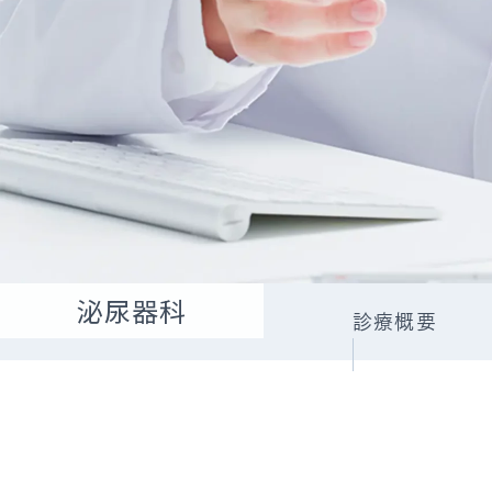
オプ
外
当
泌尿器科
診療概要