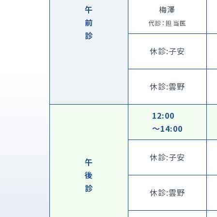
午
梅澤
前
代診：担当医
診
休診:子安
休診:雲野
12:00
〜14:00
休診:子安
午
後
診
休診:雲野