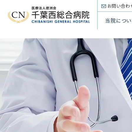
お問い合わ
当院につい
入院手
内科
看護部
心臓病
入院のご案内
病院概
入院費
心臓血
薬剤部
SHDセ
Inpatient
院長挨
外科
放射線
低侵襲
部門
専門医療センター
理念・
Section
頭頸部
臨床検
大動脈
Special
診療科
外来のご案内
医療講
小児科
臨床工
不整脈
Department
Outpatient
施設基
診療受
眼科
リハビリ
アブレー
当院について
耳鼻咽
当院
About
選定療
放射線
TRI
外来フ
病
病