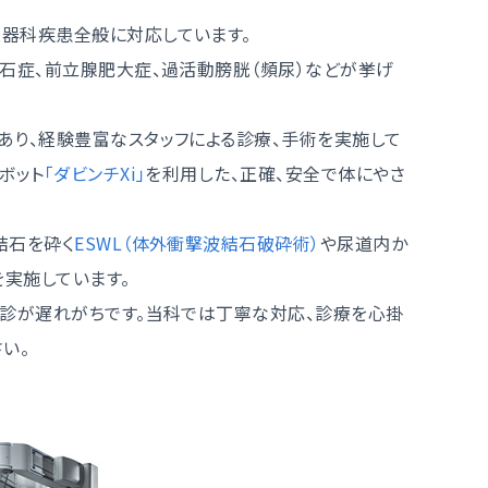
器科疾患全般に対応しています。
石症、前立腺肥大症、過活動膀胱（頻尿）などが挙げ
あり、経験豊富なスタッフによる診療、手術を実施して
ボット
「ダビンチXi」
を利用した、正確、安全で体にやさ
結石を砕く
ESWL（体外衝撃波結石破砕術）
や尿道内か
を実施しています。
受診が遅れがちです。当科では丁寧な対応、診療を心掛
い。