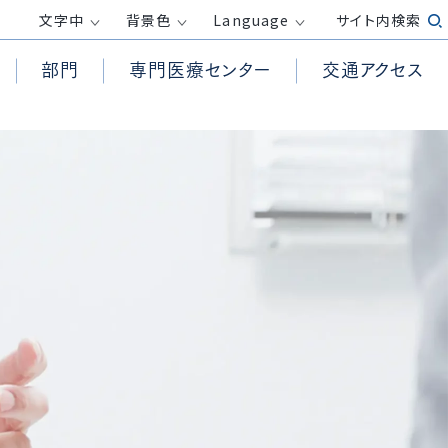
文字
中
背景色
Language
サイト内検索
部門
専門医療センター
交通アクセス
患者様からの相談受付窓口
循環器内科
高気圧酸素治療室
透析センター
医療倫理に関する指針
面会時間・面会制限
消化器内科
救急救命士
外来化学療法センター
包括同意について
呼吸器外科
PET/CT検査
膠原病リウマチセンター
務
院内の撮影・録音について
整形外科
訪問看護ステーション
ロボット手術センター
ホームページ掲載が必要な事項（施
産婦人科
居宅介護支援事業所
健康管理センター
設基準、加算等）
受付方法
皮膚科
放射線診断科
発熱がある方の外来診察について
臨床検査科
て
医療DX推進体制整備加算および
外国人の方へ
医療情報取得加算に関する取り組
r）活動
み