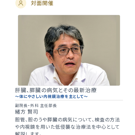
対面開催
肝臓、膵臓の病気とその最新治療
～体にやさしい内視鏡治療を主として～
副院長・外科 主任部長
緒方 賢司
胆管、胆のうや膵臓の病気について、検査の方法
や内視鏡を用いた低侵襲な治療法を中心として
解説します。