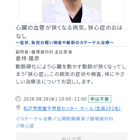
心臓の血管が狭くなる病気、狭心症のおは
なし
～症状、負担の軽い検査や最新のカテーテル治療～
副院長・循環器内科 主任部長
倉持 雄彦
動脈硬化により心臓を動かす動脈が狭くなってし
まう「狭心症」。この病気の症状や検査、体にやさ
しい治療法についてお話しします。
2026.08.26(水)
10:00~11:00
申込不要
松戸市常盤平市民センター ホール（定員192名）
カテーテル治療
公開医療講演
循環器内科
狭心症
申込不要