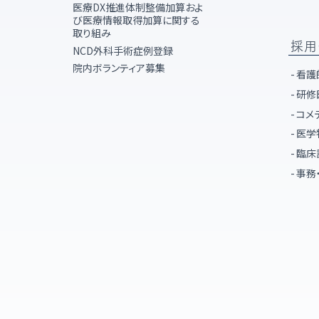
医療DX推進体制整備加算およ
び医療情報取得加算に関する
取り組み
採用
NCD外科手術症例登録
院内ボランティア募集
看護
研修
コメ
医学
臨床
事務