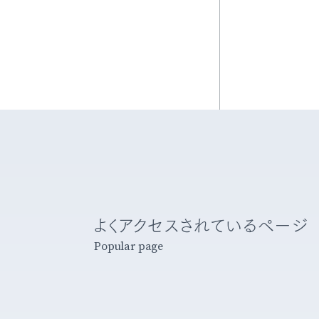
ESUS（塞栓源不明
脳塞栓症）
MCI（軽度認知障害）
フローダイバーター
ステント治療
WEB（Woven Endo
Bridge）治療
よくアクセスされているページ
Popular page