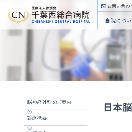
お問い合わ
当院につい
入院手
内科
看護部
心臓病
入院のご案内
病院概
入院費
心臓血
薬剤部
SHDセ
Inpatient
院長挨
外科
放射線
低侵襲
部門
専門医療センター
理念・
Section
頭頸部
臨床検
大動脈
Special
診療科
外来のご案内
医療講
小児科
臨床工
不整脈
Department
Outpatient
施設基
診療受
眼科
リハビリ
アブレー
当院について
耳鼻咽
当院
脳神経外科のご案内
日本脳
About
選定療
放射線
TRI
外来フ
診療概要
病
病