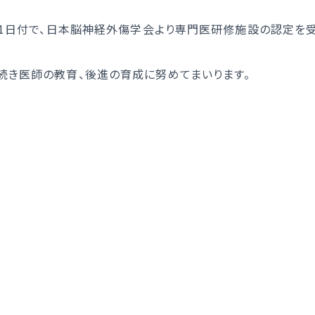
トアウトについて
災害拠点病院
0月1日付で、日本脳神経外傷学会より専門医研修施設の認定を
国人患者様の受入れ
後発医薬品、バイオ後続
促進について
院の実績について
続き医師の教育、後進の育成に努めてまいります。