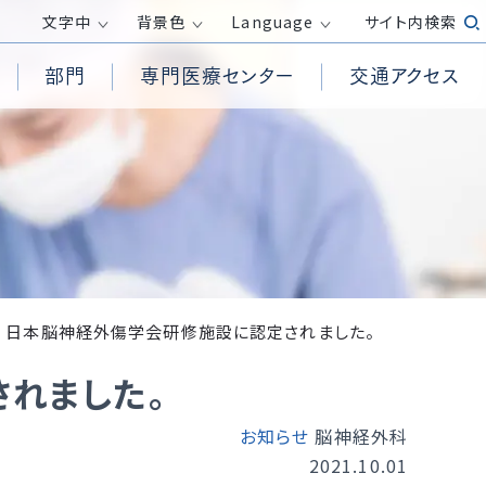
文字
中
背景色
Language
サイト内検索
部門
専門医療センター
交通アクセス
患者様からの相談受付窓口
循環器内科
高気圧酸素治療室
透析センター
医療倫理に関する指針
面会時間・面会制限
消化器内科
救急救命士
外来化学療法センター
包括同意について
呼吸器外科
PET/CT検査
膠原病リウマチセンター
務
院内の撮影・録音について
整形外科
訪問看護ステーション
ロボット手術センター
ホームページ掲載が必要な事項（施
産婦人科
居宅介護支援事業所
健康管理センター
設基準、加算等）
受付方法
皮膚科
日本脳神経外傷学会研修施設に認定されました。
放射線診断科
れました。
発熱がある方の外来診察について
臨床検査科
て
医療DX推進体制整備加算および
外国人の方へ
医療情報取得加算に関する取り組
お知らせ
脳神経外科
r）活動
み
2021.10.01