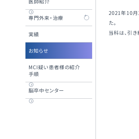
医師紹介
オプ
2021年1
外
専門外来・治療
た。
当
当科は、引き
脳梗塞
実績
脳出血
お知らせ
くも膜下出血
MCI疑い患者様の紹介
手順
TIA（一過性脳虚血
発作）
脳卒中センター
脳動脈瘤
頸動脈狭窄症