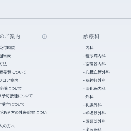
のご案内
診療科
受付時間
内科
担当表
糖尿病内科
方法
循環器内科
療養費について
心臓血管外科
フロア案内
脳神経外科
接種について
消化器内科
意予防接種について
外科
ナ受付について
乳腺外科
がある方の外来診察につい
呼吸器外科
頭頸部外科
人の方へ
泌尿器科