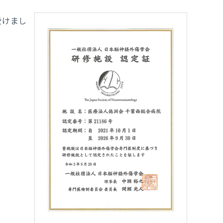
NCD外科手術症例登録
院内ボランティア募集
受けまし
品の使用