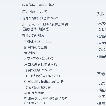
医療倫理に関する指針
包括同意について
入院
院内の撮影・録音について
入院
ホームページ掲載が必要な事項
（施設基準、加算等）
入院
当院の取り組み
診断
TRIANGLE online
入院
病院情報の公表
患者
病院統計
面会
オプトアウトについて
外国人患者様の受入れ
当院の実績について
医療
ほじょ犬の受入れについて
QI（Quality Indicator）活動
患者
地域医療支援病院
検査
災害拠点病院
外国
後発医薬品、バイオ後続品の使
用促進について
連携