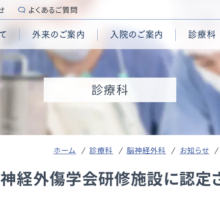
せ
よくあるご質問
て
外来のご案内
入院のご案内
診療科
続き
センター
診断書・証明書
糖尿病内科
脳卒中センター
栄養管理科
要
施設認定
診療科
用
管外科
ンター
入院時のご用意
脳神経外科
頭頸部腫瘍センター
集中治療部
拶
個人情報保護
科コメディカル
心臓手術センター
乳腺外科
内視鏡センター
臨床試験センター
沿革
患者の権利章典、患者の義
外科
査科コメディカル
センター
泌尿器科
結石治療センター
ブレインハートチーム
演
セカンドオピニオン
学科
センター
形成外科
ASO治療センター
緩和ケアチーム
準
患者様からの相談受付窓口
付時間
外来担当表
テーション室
ションセンター
歯科・口腔外科
頸動脈センター
ホーム
診療科
脳神経外科
お知らせ
喉科
麻酔科
の取り組み
神経外傷学会研修施設に認定さ
養費について
予防接種について
治療科
病理診断科
ANGLE online
ほじょ犬の受入れについ
ロア案内
マイナ受付について
院情報の公表
QI（Quality Indicato
院統計
地域医療支援病院