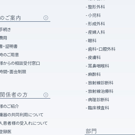
整形外科
小児科
のご案内
形成外科
手続き
産婦人科
費用
眼科
書・証明書
歯科・口腔外科
時のご用意
皮膚科
様からの相談受付窓口
耳鼻咽喉科
時間・面会制限
麻酔科
放射線診断科
放射線治療科
関係者の方
病理診断科
様のご紹介
臨床検査科
機器の共同利用について
人患者様の受入れについて
部門
登録医