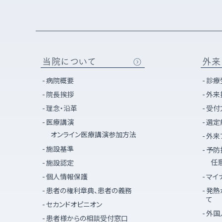
当院について
外来
病院概要
診療
院長挨拶
外来
理念・沿革
受付
医療講演
選定
オンライン医療講演参加方法
外来
施設基準
予防
任
施設認定
個人情報保護
マイ
患者の権利章典、患者の義務
発熱
て
セカンドオピニオン
外国
患者様からの相談受付窓口