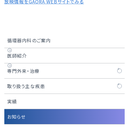
放映情報をGAORA WEBサイトでみる
循環器内科のご案内
医師紹介
専門外来・治療
心臓カテーテル
取り扱う主な疾患
ロータブレーター
心筋梗塞
実績
ショックウェーブ（IVL）
狭心症
お知らせ