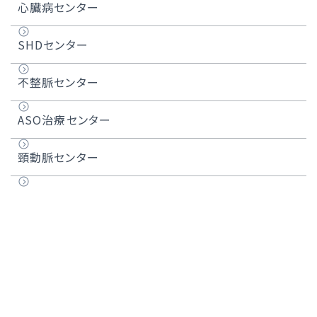
ダイヤモンドバック（DIAMONDBACK 360™）
異形狭心症
心臓病センター
カテーテル大動脈弁留置術（TAVI）
心臓弁膜症
SHDセンター
マイトラクリップ治療
大動脈弁狭窄症
不整脈センター
WATCHMAN™治療
大動脈弁閉鎖不全症
ASO治療センター
カテーテル アブレーション
僧帽弁閉鎖不全症
頸動脈センター
3D OCTシステム
卵円孔開存症（PFO）
薬剤溶出性バルーン
不整脈
薬剤溶出性ステント
心房細動
頻脈性不整脈