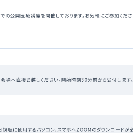
トアウトについて
災害拠点病院
国人患者様の受入れ
後発医薬品、バイオ後続
場での公開医療講座を開催しております。お気軽にご参加くださ
促進について
院の実績について
会場へ直接お越しください。開始時刻30分前から受付します
日視聴に使用するパソコン、スマホへZOOMのダウンロードが