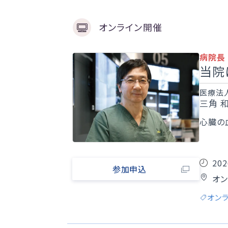
オンライン開催
病院長
当院
医療法人
三角 
心臓の
202
参加申込
オ
オン