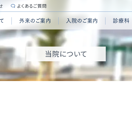
せ
よくあるご質問
て
外来のご案内
入院のご案内
診療科
続き
センター
診断書・証明書
糖尿病内科
脳卒中センター
栄養管理科
要
施設認定
当院について
用
管外科
ンター
入院時のご用意
脳神経外科
頭頸部腫瘍センター
集中治療部
拶
個人情報保護
科コメディカル
心臓手術センター
乳腺外科
内視鏡センター
臨床試験センター
沿革
患者の権利章典、患者の義
外科
査科コメディカル
センター
泌尿器科
結石治療センター
ブレインハートチーム
演
セカンドオピニオン
学科
センター
形成外科
ASO治療センター
緩和ケアチーム
準
患者様からの相談受付窓口
付時間
外来担当表
テーション室
ションセンター
歯科・口腔外科
頸動脈センター
喉科
麻酔科
の取り組み
養費について
予防接種について
治療科
病理診断科
ANGLE online
ほじょ犬の受入れについ
ロア案内
マイナ受付について
院情報の公表
QI（Quality Indicato
院統計
地域医療支援病院