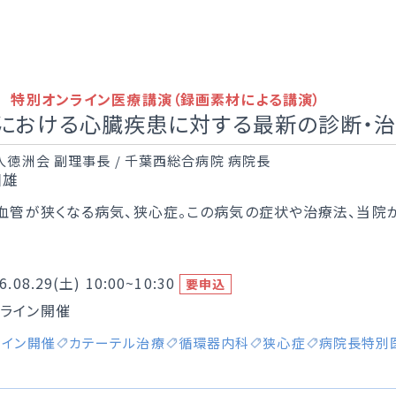
 特別オンライン医療講演（録画素材による講演）
における心臓疾患に対する最新の診断・
徳洲会 副理事長 / 千葉西総合病院 病院長
和雄
血管が狭くなる病気、狭心症。この病気の症状や治療法、当院
6.08.29(土)
10:00~10:30
要申込
ンライン開催
ライン開催
カテーテル治療
循環器内科
狭心症
病院長特別