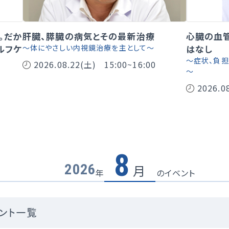
。だか
肝臓、膵臓の病気とその最新治療
心臓の血
ルフケ
～体にやさしい内視鏡治療を主として～
はなし
～症状、負
2026.08.22(土)
15:00~16:00
～
2026.0
8
2026
月
年
のイベント
ント一覧