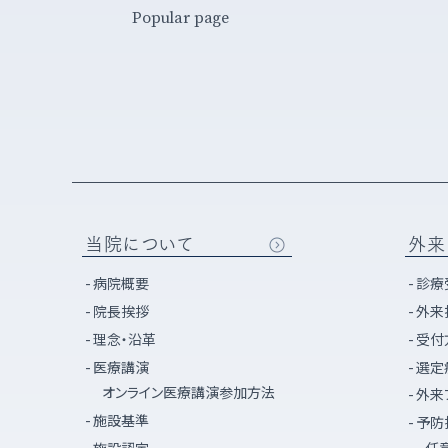
Popular page
当院について
外来
病院概要
診療
院長挨拶
外来
理念・沿革
受付
医療講演
選定
オンライン医療講演参加方法
外来
施設基準
予防
任