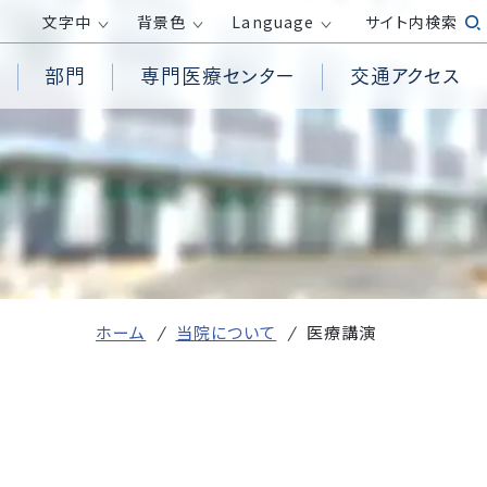
文字
中
背景色
Language
サイト内検索
部門
専門医療センター
交通アクセス
患者様からの相談受付窓口
循環器内科
高気圧酸素治療室
透析センター
医療倫理に関する指針
面会時間・面会制限
消化器内科
救急救命士
外来化学療法センター
包括同意について
呼吸器外科
PET/CT検査
膠原病リウマチセンター
務
院内の撮影・録音について
整形外科
訪問看護ステーション
ロボット手術センター
ホームページ掲載が必要な事項（施
産婦人科
居宅介護支援事業所
健康管理センター
設基準、加算等）
受付方法
皮膚科
ホーム
当院について
医療講演
放射線診断科
発熱がある方の外来診察について
臨床検査科
て
医療DX推進体制整備加算および
外国人の方へ
医療情報取得加算に関する取り組
r）活動
み